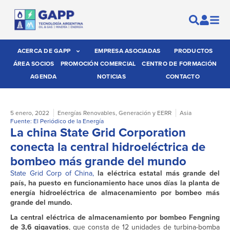
ACERCA DE GAPP
EMPRESA ASOCIADAS
PRODUCTOS
ÁREA SOCIOS
PROMOCIÓN COMERCIAL
CENTRO DE FORMACIÓN
AGENDA
NOTICIAS
CONTACTO
5 enero, 2022
Energías Renovables
,
Generación y EERR
Asia
Fuente: El Periódico de la Energía
La china State Grid Corporation
conecta la central hidroeléctrica de
bombeo más grande del mundo
State Grid Corp of China,
la eléctrica estatal más grande del
país, ha puesto en funcionamiento hace unos días la planta de
energía hidroeléctrica de almacenamiento por bombeo más
grande del mundo.
La central eléctrica de almacenamiento por bombeo Fengning
de 3,6 gigavatios
, que consta de 12 unidades de turbina-bomba