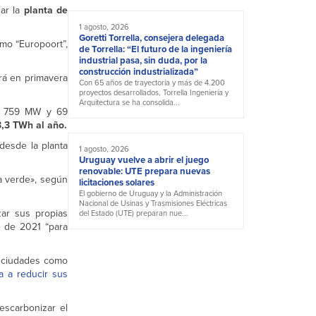
car la
planta de
1 agosto, 2026
Goretti Torrella, consejera delegada
omo “Europoort”,
de Torrella: “El futuro de la ingeniería
industrial pasa, sin duda, por la
construcción industrializada”
rá en primavera
Con 65 años de trayectoria y más de 4.200
proyectos desarrollados, Torrella Ingeniería y
Arquitectura se ha consolida...
e 759 MW y 69
,3 TWh al año.
desde la planta
1 agosto, 2026
Uruguay vuelve a abrir el juego
renovable: UTE prepara nuevas
a verde», según
licitaciones solares
El gobierno de Uruguay y la Administración
Nacional de Usinas y Trasmisiones Eléctricas
zar sus propias
del Estado (UTE) preparan nue...
e de 2021 “para
 ciudades como
 a reducir sus
escarbonizar el