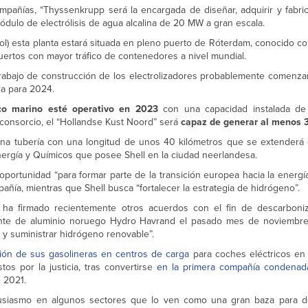
pañías, “Thyssenkrupp será la encargada de diseñar, adquirir y fabri
ódulo de electrólisis de agua alcalina de 20 MW a gran escala.
ol) esta planta estará situada en pleno puerto de Róterdam, conocido c
uertos con mayor tráfico de contenedores a nivel mundial.
rabajo de construcción de los electrolizadores probablemente comenza
ra para 2024.
co marino esté operativo en 2023
con una capacidad instalada d
onsorcio, el “Hollandse Kust Noord” será
capaz de generar al menos 3
una tubería con una longitud de unos 40 kilómetros que se extenderá 
nergía y Químicos que posee Shell en la ciudad neerlandesa.
ortunidad “para formar parte de la transición europea hacia la energí
añía, mientras que Shell busca “fortalecer la estrategia de hidrógeno”.
s ha firmado recientemente otros acuerdos con el fin de descarboni
cante de aluminio noruego Hydro Havrand el pasado mes de noviembr
r y suministrar hidrógeno renovable”.
ón de sus gasolineras en centros de carga
para coches eléctricos en
os por la justicia, tras convertirse
en la primera compañía condenada
e 2021.
tusiasmo en algunos sectores que lo ven como una gran baza para d