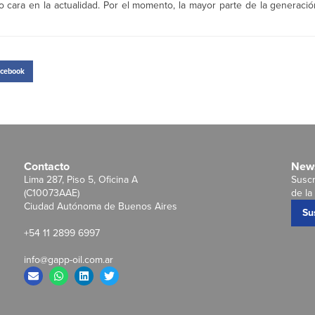
o cara en la actualidad. Por el momento, la mayor parte de la generaci
cebook
Contacto
News
Lima 287, Piso 5, Oficina A
Suscr
(C10073AAE)
de la 
Ciudad Autónoma de Buenos Aires
Su
+54 11 2899 6997
info@gapp-oil.com.ar