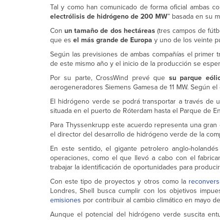
Tal y como han comunicado de forma oficial ambas com
electrólisis de hidrógeno de 200 MW
” basada en su m
Con
un tamaño de dos hectáreas
(tres campos de fútb
que es
el más grande de Europa
y uno de los veinte p
Según las previsiones de ambas compañías el primer t
de este mismo año y el inicio de la producción se espe
Por su parte, CrossWind prevé que
su parque eóli
aerogeneradores Siemens Gamesa de 11 MW. Según el c
El hidrógeno verde se podrá transportar a través de 
situada en el puerto de Róterdam hasta el Parque de E
Para Thyssenkrupp este acuerdo representa una gran op
el director del desarrollo de hidrógeno verde de la comp
En este sentido, el gigante petrolero anglo-holandé
operaciones, como el que llevó a cabo con el fabri
trabajar la identificación de oportunidades para produci
Con este tipo de proyectos y otros como la
reconversi
Londres, Shell busca cumplir con los objetivos impuest
emisiones
por contribuir al cambio climático en mayo d
Aunque el potencial del hidrógeno verde suscita en