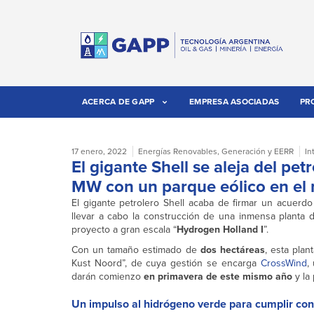
ACERCA DE GAPP
EMPRESA ASOCIADAS
PR
17 enero, 2022
Energías Renovables
,
Generación y EERR
In
El gigante Shell se aleja del p
MW con un parque eólico en el
El gigante petrolero Shell acaba de firmar un acuerd
llevar a cabo la construcción de una inmensa planta
proyecto a gran escala “
Hydrogen Holland I
”.
Con un tamaño estimado de
dos hectáreas
, esta plan
Kust Noord”, de cuya gestión se encarga
CrossWind
,
darán comienzo
en primavera de este mismo año
y la
Un impulso al hidrógeno verde para cumplir con