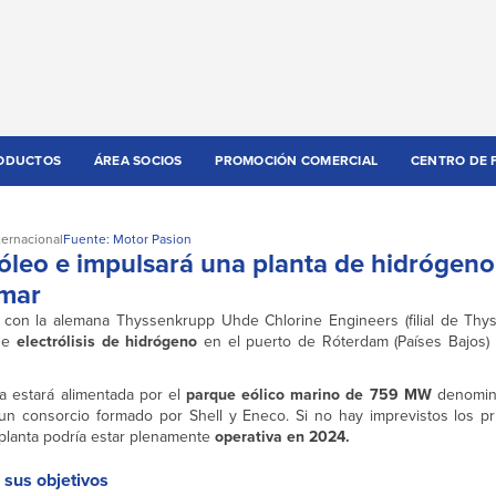
ODUCTOS
ÁREA SOCIOS
PROMOCIÓN COMERCIAL
CENTRO DE 
ternacional
Fuente: Motor Pasion
etróleo e impulsará una planta de hidrógen
 mar
o con la alemana Thyssenkrupp Uhde Chlorine Engineers (filial de Thy
 de
electrólisis de hidrógeno
en el puerto de Róterdam (Países Bajos)
ta estará alimentada por el
parque eólico marino de 759 MW
denomin
 un consorcio formado por Shell y Eneco. Si no hay imprevistos los pr
 planta podría estar plenamente
operativa en 2024.
 sus objetivos