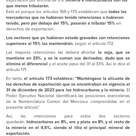
exportación por encima de 0%,
minería e hidrocarburos son los
que menos tributarán.
Esto es porque los artículos 169 y 170 establecen que
todas las
mercaderías que no hubieran tenido retenciones o hubieran
tenido, pero por debajo del 15%, pasarán a tributar 15%
en
derechos de exportación.
Los sectores que ya hubieran estado gravados con retenciones
superiores al 15% las mantendrán
, según el artículo 172.
Las mayores retenciones las deberá afrontar
la soja, que se
mantiene en 33%, y se le suman sus derivados, dado que se
elimina el diferencial
y el aceite pasa del 31 al 33%. Así lo dice el
artículo 171.
En tanto,
el artículo 173 establece: “Manténgase la alícuota de
los derechos de exportación que se encontraban en vigencia al
31 de diciembre de 2023 para los hidrocarburos y la minería.
El
Poder Ejecutivo Nacional identificará las posiciones arancelarias
de la Nomenclatura Común del Mercosur comprendidas en el
presente artículo”.
Así, las retenciones para estos dos sectores
quedarán:
hidrocarburos en 8%, oro y plata en 8% y el resto de
la minería en el 4,5%, siendo el litio el principal mineral de
exportación.