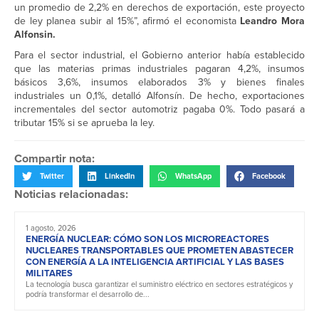
un promedio de 2,2% en derechos de exportación, este proyecto
de ley planea subir al 15%”, afirmó el economista
Leandro Mora
Alfonsin.
Para el sector industrial, el Gobierno anterior había establecido
que las materias primas industriales pagaran 4,2%, insumos
básicos 3,6%, insumos elaborados 3% y bienes finales
industriales un 0,1%, detalló Alfonsín. De hecho, exportaciones
incrementales del sector automotriz pagaba 0%. Todo pasará a
tributar 15% si se aprueba la ley.
Compartir nota:
Twitter
LinkedIn
WhatsApp
Facebook
Noticias relacionadas:
1 agosto, 2026
ENERGÍA NUCLEAR: CÓMO SON LOS MICROREACTORES
NUCLEARES TRANSPORTABLES QUE PROMETEN ABASTECER
CON ENERGÍA A LA INTELIGENCIA ARTIFICIAL Y LAS BASES
MILITARES
La tecnología busca garantizar el suministro eléctrico en sectores estratégicos y
podría transformar el desarrollo de...