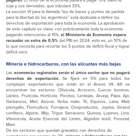
pagarán
. El resto de la economía pasará a pagar 15%, salvo la
soja y sus derivados, que tributará 33%.
La sección VI para la llamada “ley de bases y puntos de partida
para la libertad de los argentinos” está dedicada a definir los
derechos de exportación para toda la economía. La aprobación
de este capítulo es clave: con prácticamente toda la economía
pagando retenciones al 15%,
el Ministerio de Economía espera
recaudar un extra de 0,5%
del PBI en 2024, esto es, un 10% de
lo que necesita para recortar los 5 puntos de déficit fiscal y lograr
déficit cero.
Minería e hidrocarburos, con las alícuotas más bajas
Las
economías regionales serán el único sector que no pagará
derechos de exportación.
Se fijará en 0% para todos los
complejos exportadores que están en el Anexo VII. Allí se
encuentran los sectores: Olivícola, Arrocero, Cueros bovinos,
Lácteo, Frutícola, Hortícola, Porotos, Lentejas, Arveja, Papa, Ajo,
Garbanzos, Miel, Azúcar, Yerba mate, Té, Equinos, Lana, Maíz
pisingallo, Floricultura, Forrajera, Ovoproductos, Jojoba, Girasol
confitero, Alpiste, Mijo, Trigos Sarraceno, Quinoa, Lupinos, Lino,
Vitivinícola, Aceite Esencial del Limón, Algodón textil, Forestal,
Maní.
De los sectores que quedan gravados con derechos de