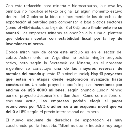
Con esta redacción para minería e hidrocarburos, la nueva ley
ómnibus no modifica el texto original. En algún momento estuvo
dentro del Gobierno la idea de incrementarle los derechos de
exportación al petróleo para compensar la baja a otros sectores
(como el vitivinícola, que baja del 8 al 0%), pero
finalmente no se
avanzó
. Las empresas mineras se oponían a la suba al plantear
que
deberían contar con estabilidad fiscal por la ley de
inversiones mineras.
Donde miran muy de cerca este artículo es en el sector del
cobre. Actualmente, en Argentina no existe ningún proyecto
activo, pero según la Secretaría de Minería, en el noroeste
argentino se constituye
una de las mayores reservas de
metales del mundo
(puesto 12 a nivel mundial).
Hay 13 proyectos
que están en etapas desde exploración avanzada hasta
construcción
. Un solo proyecto podría implicar i
nversiones por
encima de u$S 4000 millones
, según anunció Lundin Mining
para el proyecto Josemaría en San Juan. Como se mantiene el
esquema actual,
las empresas podrán elegir si pagar
retenciones por 4,5% o adherirse a un esquema móvil que va
del 0 al 8%
según el precio internacional del mineral.
El nuevo esquema de derechos de exportación es muy
cuestionado por la industria. “Mientras que la industria hoy paga