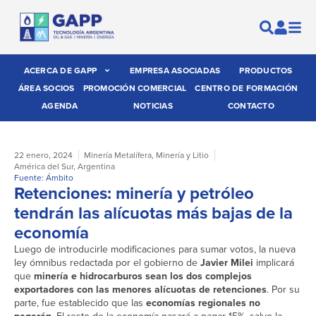
ACERCA DE GAPP
EMPRESA ASOCIADAS
PRODUCTOS
ÁREA SOCIOS
PROMOCIÓN COMERCIAL
CENTRO DE FORMACIÓN
AGENDA
NOTICIAS
CONTACTO
22 enero, 2024
Minería Metalífera
,
Minería y Litio
América del Sur
,
Argentina
Fuente: Ámbito
Retenciones: minería y petróleo
tendrán las alícuotas más bajas de la
economía
Luego de introducirle modificaciones para sumar votos, la nueva
ley ómnibus redactada por el gobierno de
Javier Milei
implicará
que
minería e hidrocarburos sean los dos complejos
exportadores con las menores alícuotas de retenciones
. Por su
parte, fue establecido que las
economías regionales no