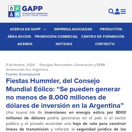
ACERCA DE GAPP
EMPRESA ASOCIADAS
PRODUCTOS
ÁREA SOCIOS
PROMOCIÓN COMERCIAL
CENTRO DE FORMACIÓN
AGENDA
NOTICIAS
CONTACTO
5 diciembre, 2024
Energías Renovables
,
Generación y EERR
América del Sur
,
Argentina
Fuente: Econojournal
Fiestas Hummler, del Consejo
Mundial Eólico: “Se pueden generar
no menos de 8.000 millones de
dólares de inversión en la Argentina”
Una nueva ola de
inversiones en energía eólica por 8000
millones de dólares
podría generarse en el país si el sector
público y el privado acuerdan una
hoja de ruta para construir
líneas de transmisión
y reforzar la
seguridad jurídica de las