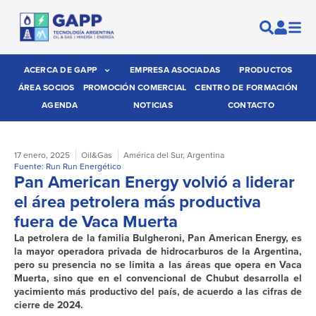
ACERCA DE GAPP
EMPRESA ASOCIADAS
PRODUCTOS
ÁREA SOCIOS
PROMOCIÓN COMERCIAL
CENTRO DE FORMACIÓN
AGENDA
NOTICIAS
CONTACTO
17 enero, 2025
Oil&Gas
América del Sur
,
Argentina
Fuente: Run Run Energético
Pan American Energy volvió a liderar
el área petrolera más productiva
fuera de Vaca Muerta
La petrolera de la familia Bulgheroni, Pan American Energy, es
la mayor operadora privada de hidrocarburos de la Argentina,
pero su presencia no se limita a las áreas que opera en Vaca
Muerta, sino que en el convencional de Chubut desarrolla el
yacimiento más productivo del país, de acuerdo a las cifras de
cierre de 2024.