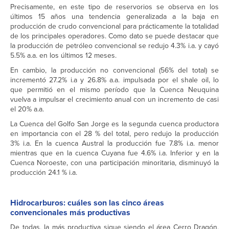
Precisamente, en este tipo de reservorios se observa en los
últimos 15 años una tendencia generalizada a la baja en
producción de crudo convencional para prácticamente la totalidad
de los principales operadores. Como dato se puede destacar que
la producción de petróleo convencional se redujo 4.3% i.a. y cayó
5.5% a.a. en los últimos 12 meses.
En cambio, la producción no convencional (56% del total) se
incrementó 27.2% i.a y 26.8% a.a. impulsada por el shale oil, lo
que permitió en el mismo período que la Cuenca Neuquina
vuelva a impulsar el crecimiento anual con un incremento de casi
el 20% a.a.
La Cuenca del Golfo San Jorge es la segunda cuenca productora
en importancia con el 28 % del total, pero redujo la producción
3% i.a. En la cuenca Austral la producción fue 7.8% i.a. menor
mientras que en la cuenca Cuyana fue 4.6% i.a. Inferior y en la
Cuenca Noroeste, con una participación minoritaria, disminuyó la
producción 24.1 % i.a.
Hidrocarburos: cuáles son las cinco áreas
convencionales más productivas
De todas, la más productiva sigue siendo el área Cerro Dragón,