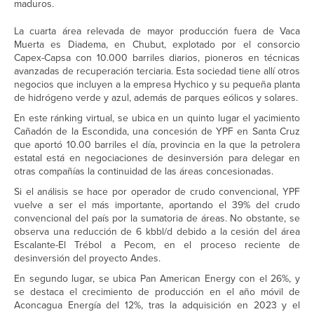
maduros.
La cuarta área relevada de mayor producción fuera de Vaca
Muerta es Diadema, en Chubut, explotado por el consorcio
Capex-Capsa con 10.000 barriles diarios, pioneros en técnicas
avanzadas de recuperación terciaria. Esta sociedad tiene allí otros
negocios que incluyen a la empresa Hychico y su pequeña planta
de hidrógeno verde y azul, además de parques eólicos y solares.
En este ránking virtual, se ubica en un quinto lugar el yacimiento
Cañadón de la Escondida, una concesión de YPF en Santa Cruz
que aportó 10.00 barriles el día, provincia en la que la petrolera
estatal está en negociaciones de desinversión para delegar en
otras compañías la continuidad de las áreas concesionadas.
Si el análisis se hace por operador de crudo convencional, YPF
vuelve a ser el más importante, aportando el 39% del crudo
convencional del país por la sumatoria de áreas. No obstante, se
observa una reducción de 6 kbbl/d debido a la cesión del área
Escalante-El Trébol a Pecom, en el proceso reciente de
desinversión del proyecto Andes.
En segundo lugar, se ubica Pan American Energy con el 26%, y
se destaca el crecimiento de producción en el año móvil de
Aconcagua Energía del 12%, tras la adquisición en 2023 y el