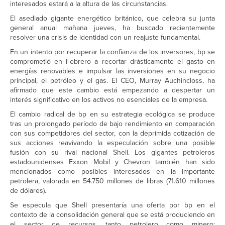
interesados ​​estará a la altura de las circunstancias.
El asediado gigante energético británico, que celebra su junta
general anual mañana jueves, ha buscado recientemente
resolver una crisis de identidad con un reajuste fundamental.
En un intento por recuperar la confianza de los inversores, bp se
comprometió en Febrero a recortar drásticamente el gasto en
energías renovables e impulsar las inversiones en su negocio
principal, el petróleo y el gas. El CEO, Murray Auchincloss, ha
afirmado que este cambio está empezando a despertar un
interés significativo en los activos no esenciales de la empresa.
El cambio radical de bp en su estrategia ecológica se produce
tras un prolongado período de bajo rendimiento en comparación
con sus competidores del sector, con la deprimida cotización de
sus acciones reavivando la especulación sobre una posible
fusión con su rival nacional Shell. Los gigantes petroleros
estadounidenses Exxon Mobil y Chevron también han sido
mencionados como posibles interesados ​​en la importante
petrolera, valorada en 54.750 millones de libras (71.610 millones
de dólares).
Se especula que Shell presentaría una oferta por bp en el
contexto de la consolidación general que se está produciendo en
el sector de recursos, tanto petrolero como minero;