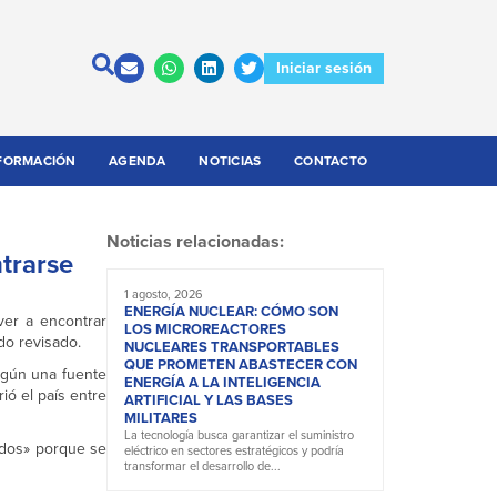
Iniciar sesión
FORMACIÓN
AGENDA
NOTICIAS
CONTACTO
Noticias relacionadas:
trarse
1 agosto, 2026
ENERGÍA NUCLEAR: CÓMO SON
ver a encontrar
LOS MICROREACTORES
do revisado.
NUCLEARES TRANSPORTABLES
QUE PROMETEN ABASTECER CON
egún una fuente
ENERGÍA A LA INTELIGENCIA
ió el país entre
ARTIFICIAL Y LAS BASES
MILITARES
La tecnología busca garantizar el suministro
ados» porque se
eléctrico en sectores estratégicos y podría
transformar el desarrollo de...