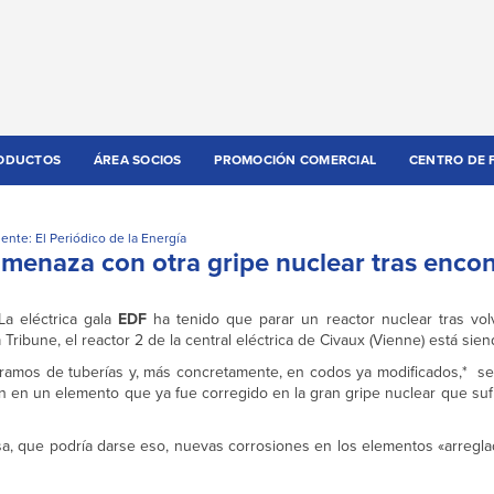
ODUCTOS
ÁREA SOCIOS
PROMOCIÓN COMERCIAL
CENTRO DE 
ente: El Periódico de la Energía
amenaza con otra gripe nuclear tras encon
La eléctrica gala
EDF
ha tenido que parar un reactor nuclear tras vol
ribune, el reactor 2 de la central eléctrica de Civaux (Vienne) está sien
 tramos de tuberías y, más concretamente, en codos ya modificados,* s
n en un elemento que ya fue corregido en la gran gripe nuclear que sufr
esa, que podría darse eso, nuevas corrosiones en los elementos «arregl