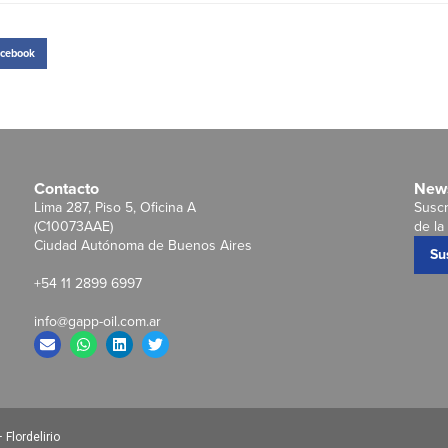
cebook
Contacto
News
Lima 287, Piso 5, Oficina A
Suscr
(C10073AAE)
de la 
Ciudad Autónoma de Buenos Aires
Su
+54 11 2899 6997
info@gapp-oil.com.ar
Flordelirio