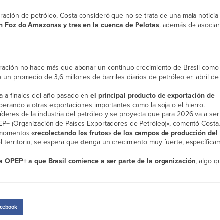
ración de petróleo, Costa consideró que no se trata de una mala noticia
en Foz do Amazonas y tres en la cuenca de Pelotas
, además de asocia
oración no hace más que abonar un continuo crecimiento de Brasil como
jo un promedio de 3,6 millones de barriles diarios de petróleo en abril de
ra a finales del año pasado en
el principal producto de exportación de
erando a otras exportaciones importantes como la soja o el hierro.
íderes de la industria del petróleo y se proyecta que para 2026 va a ser
EP+ (Organización de Países Exportadores de Petróleo)», comentó Costa
.
s momentos
«recolectando los frutos» de los campos de producción del 
l territorio, se espera que «tenga un crecimiento muy fuerte, específic
la OPEP+ a que Brasil comience a ser parte de la organización
, algo 
cebook