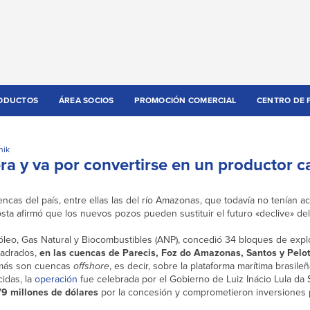
ODUCTOS
ÁREA SOCIOS
PROMOCIÓN COMERCIAL
CENTRO DE 
nik
era y va por convertirse en un productor 
cas del país, entre ellas las del río Amazonas, que todavía no tenían ac
osta afirmó que los nuevos pozos pueden sustituir el futuro «declive» del
róleo, Gas Natural y Biocombustibles (ANP), concedió 34 bloques de expl
uadrados,
en las cuencas de Parecis, Foz do Amazonas, Santos y Pelo
emás son cuencas
offshore
, es decir, sobre la plataforma marítima brasileñ
idas, la
operación
fue celebrada por el Gobierno de Luiz Inácio Lula da 
9 millones de dólares
por la concesión y comprometieron inversiones