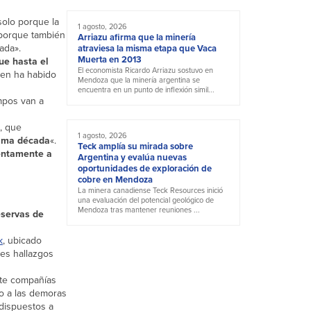
solo porque la
1 agosto, 2026
porque también
Arriazu afirma que la minería
ada».
atraviesa la misma etapa que Vaca
Muerta en 2013
ue hasta el
El economista Ricardo Arriazu sostuvo en
bien ha habido
Mendoza que la minería argentina se
encuentra en un punto de inflexión simil...
mpos van a
, que
1 agosto, 2026
xima década
«.
Teck amplía su mirada sobre
lentamente a
Argentina y evalúa nuevas
oportunidades de exploración de
cobre en Mendoza
La minera canadiense Teck Resources inició
una evaluación del potencial geológico de
Mendoza tras mantener reuniones ...
eservas de
k
, ubicado
tes hallazgos
nte compañías
o a las demoras
dispuestos a