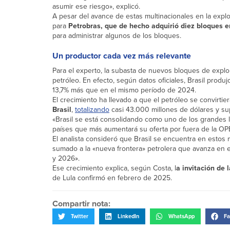
asumir ese riesgo», explicó.
A pesar del avance de estas multinacionales en la explo
para
Petrobras, que de hecho adquirió diez bloques 
para administrar algunos de los bloques.
Un productor cada vez más relevante
Para el experto, la subasta de nuevos bloques de expl
petróleo. En efecto, según datos oficiales, Brasil produ
13,7% más que en el mismo período de 2024.
El crecimiento ha llevado a que el petróleo se convirtie
Brasil
,
totalizando
casi 43.000 millones de dólares y sup
«Brasil se está consolidando como uno de los grandes l
países que más aumentará su oferta por fuera de la OP
El analista consideró que Brasil se encuentra en esto
sumado a la «nueva frontera» petrolera que avanza en e
y 2026».
Ese crecimiento explica, según Costa, l
a invitación de 
de Lula confirmó en febrero de 2025.
Compartir nota:
Twitter
LinkedIn
WhatsApp
Fa