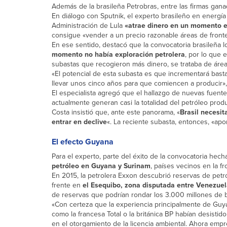
Además de la brasileña Petrobras, entre las firmas ga
En diálogo con Sputnik, el experto brasileño en energía
Administración de Lula
«atrae dinero en un momento en
consigue «vender a un precio razonable áreas de front
En ese sentido, destacó que la convocatoria brasileña 
momento no había exploración petrolera
, por lo que 
subastas que recogieron más dinero, se trataba de áreas
«El potencial de esta subasta es que incrementará bast
llevar unos cinco años para que comiencen a producir»,
El especialista agregó que el hallazgo de nuevas fuente
actualmente generan casi la totalidad del petróleo prod
Costa insistió que, ante este panorama, «
Brasil necesit
entrar en declive
«. La reciente subasta, entonces, «apo
El efecto Guyana
Para el experto, parte del éxito de la convocatoria hech
petróleo en Guyana y Surinam
, países vecinos en la fr
En 2015, la petrolera Exxon descubrió reservas de pet
frente en
el Esequibo, zona disputada entre Venezue
de reservas que podrían rondar los 3.000 millones de ba
«Con certeza que la experiencia principalmente de Guya
como la francesa Total o la británica BP habían desis
en el otorgamiento de la licencia ambiental. Ahora em