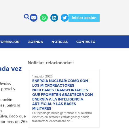
Iniciar sesión
FORMACIÓN
AGENDA
NOTICIAS
CONTACTO
Noticias relacionadas:
cada vez
1 agosto, 2026
ENERGÍA NUCLEAR: CÓMO SON
tividad
LOS MICROREACTORES
 presal y
NUCLEARES TRANSPORTABLES
QUE PROMETEN ABASTECER CON
ENERGÍA A LA INTELIGENCIA
oración
ARTIFICIAL Y LAS BASES
tas
. Salvo la
MILITARES
a.
La tecnología busca garantizar el suministro
Silva, dado que
eléctrico en sectores estratégicos y podría
 por más de 265
transformar el desarrollo de...