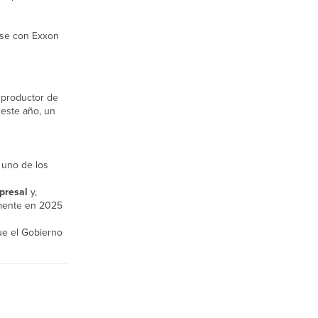
rse con Exxon
 productor de
 este año, un
 uno de los
presal
y,
amente en 2025
que el Gobierno