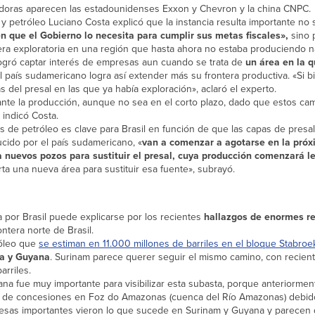
nadoras aparecen las estadounidenses Exxon y Chevron y la china CNPC.
 y petróleo Luciano Costa explicó que la instancia resulta importante no 
 que el Gobierno lo necesita para cumplir sus metas fiscales»,
sino 
era exploratoria en una región que hasta ahora no estaba produciendo n
logró captar interés de empresas aun cuando se trata de
un área en la q
el país sudamericano logra así extender más su frontera productiva. «Si 
 del presal en las que ya había exploración», aclaró el experto.
ante la producción, aunque no sea en el corto plazo, dado que estos ca
 indicó Costa.
s de petróleo es clave para Brasil en función de que las capas de presal
ucido por el país sudamericano, «
van a comenzar a agotarse en la pró
a nuevos pozos para sustituir el presal, cuya producción comenzará 
rta una nueva área para sustituir esa fuente», subrayó.
a por Brasil puede explicarse por los recientes
hallazgos de enormes r
ontera norte de Brasil.
róleo que
se estiman en 11.000 millones de barriles en el bloque Stabroe
la y Guyana
. Surinam parece querer seguir el mismo camino, con recien
rriles.
na fue muy importante para visibilizar esta subasta, porque anteriorme
tido de concesiones en Foz do Amazonas (cuenca del Río Amazonas) debid
presas importantes vieron lo que sucede en Surinam y Guyana y parecen 