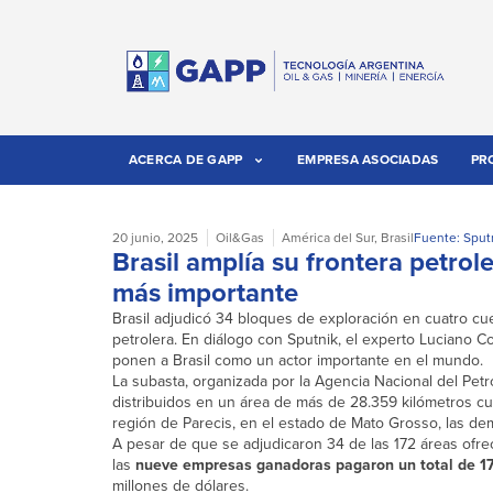
ACERCA DE GAPP
EMPRESA ASOCIADAS
PR
20 junio, 2025
Oil&Gas
América del Sur
,
Brasil
Fuente: Sput
Brasil amplía su frontera petrol
más importante
Brasil adjudicó 34 bloques de exploración en cuatro cuen
petrolera. En diálogo con Sputnik, el experto Luciano C
ponen a Brasil como un actor importante en el mundo.
La subasta, organizada por la Agencia Nacional del Pet
distribuidos en un área de más de 28.359 kilómetros c
región de Parecis, en el estado de Mato Grosso, las d
A pesar de que se adjudicaron 34 de las 172 áreas ofrec
las
nueve empresas ganadoras pagaron un total de 17
millones de dólares.