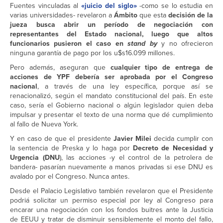
Fuentes vinculadas al
«juicio del siglo»
-como se lo estudia en
varias universidades- revelaron a
Ámbito
que esta
decisión de la
jueza busca abrir un período de negociación con
representantes del Estado nacional, luego que altos
funcionarios pusieron el caso en
stand by
y no ofrecieron
ninguna garantía de pago por los u$s16.099 millones.
Pero además, aseguran que
cualquier tipo de entrega de
acciones de YPF debería ser aprobada por el Congreso
nacional
, a través de una ley específica, porque así se
renacionalizó, según el mandato constitucional del país. En este
caso, sería el Gobierno nacional o algún legislador quien deba
impulsar y presentar el texto de una norma que dé cumplimiento
al fallo de Nueva York.
Y en caso de que el presidente
Javier Milei
decida cumplir con
la sentencia de Preska y lo haga por
Decreto de Necesidad y
Urgencia (DNU
), las acciones -y el control de la petrolera de
bandera- pasarían nuevamente a manos privadas si ese DNU es
avalado por el Congreso. Nunca antes.
Desde el Palacio Legislativo también revelaron que el Presidente
podriá solicitar un permiso especial por ley al Congreso para
encarar una negociación con los fondos buitres ante la Justicia
de EEUU y tratar de disminuir sensiblemente el monto del fallo,