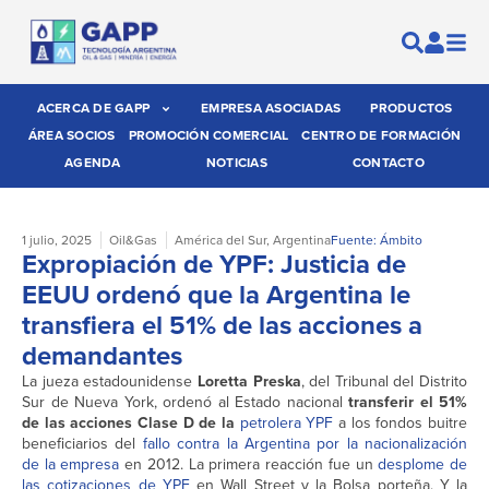
ACERCA DE GAPP
EMPRESA ASOCIADAS
PRODUCTOS
ÁREA SOCIOS
PROMOCIÓN COMERCIAL
CENTRO DE FORMACIÓN
AGENDA
NOTICIAS
CONTACTO
1 julio, 2025
Oil&Gas
América del Sur
,
Argentina
Fuente: Ámbito
Expropiación de YPF: Justicia de
EEUU ordenó que la Argentina le
transfiera el 51% de las acciones a
demandantes
La jueza estadounidense
Loretta Preska
, del Tribunal del Distrito
Sur de Nueva York, ordenó al Estado nacional
transferir el 51%
de las acciones Clase D de la
petrolera YPF
a los fondos buitre
beneficiarios del
fallo contra la Argentina por la nacionalización
de la empresa
en 2012. La primera reacción fue un
desplome de
las cotizaciones de YPF
en Wall Street y la Bolsa porteña. Y la