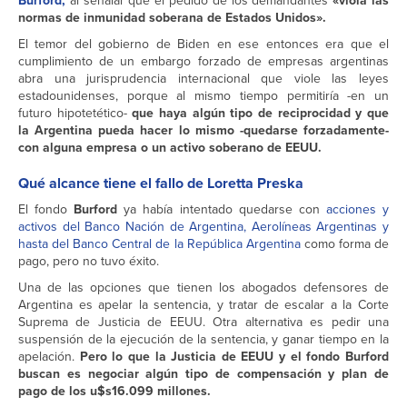
Burford,
al señalar que el pedido de los demandantes
«viola las
normas de inmunidad soberana de Estados Unidos».
El temor del gobierno de Biden en ese entonces era que el
cumplimiento de un embargo forzado de empresas argentinas
abra una jurisprudencia internacional que viole las leyes
estadounidenses, porque al mismo tiempo permitiría -en un
futuro hipotetético-
que haya algún tipo de reciprocidad y que
la Argentina pueda hacer lo mismo -quedarse forzadamente-
con alguna empresa o un activo soberano de EEUU.
Qué alcance tiene el fallo de Loretta Preska
El fondo
Burford
ya había intentado quedarse con
acciones y
activos del Banco Nación de Argentina, Aerolíneas Argentinas y
hasta del Banco Central de la República Argentina
como forma de
pago, pero no tuvo éxito.
Una de las opciones que tienen los abogados defensores de
Argentina es apelar la sentencia, y tratar de escalar a la Corte
Suprema de Justicia de EEUU. Otra alternativa es pedir una
suspensión de la ejecución de la sentencia, y ganar tiempo en la
apelación.
Pero lo que la Justicia de EEUU y el fondo Burford
buscan es negociar algún tipo de compensación y plan de
pago de los u$s16.099 millones.