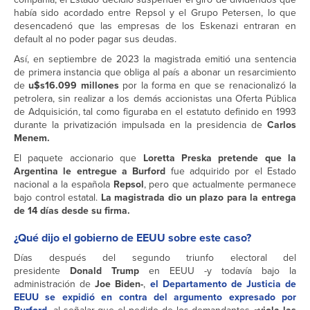
había sido acordado entre Repsol y el Grupo Petersen, lo que
desencadenó que las empresas de los Eskenazi entraran en
default al no poder pagar sus deudas.
Así, en septiembre de 2023 la magistrada emitió una sentencia
de primera instancia que obliga al país a abonar un resarcimiento
de
u$s16.099 millones
por la forma en que se renacionalizó la
petrolera, sin realizar a los demás accionistas una Oferta Pública
de Adquisición, tal como figuraba en el estatuto definido en 1993
durante la privatización impulsada en la presidencia de
Carlos
Menem.
El paquete accionario que
Loretta Preska pretende que la
Argentina le entregue a Burford
fue adquirido por el Estado
nacional a la española
Repsol
, pero que actualmente permanece
bajo control estatal.
La magistrada dio un plazo para la entrega
de 14 días desde su firma.
¿Qué dijo el gobierno de EEUU sobre este caso?
Días después del segundo triunfo electoral del
presidente
Donald Trump
en EEUU -y todavía bajo la
administración de
Joe Biden-
,
el Departamento de Justicia de
EEUU se expidió en contra del argumento expresado por