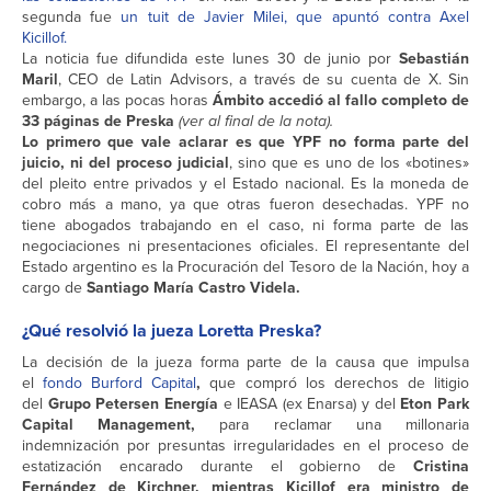
segunda fue
un tuit de Javier Milei, que apuntó contra Axel
Kicillof.
La noticia fue difundida este lunes 30 de junio por
Sebastián
Maril
, CEO de Latin Advisors, a través de su cuenta de X. Sin
embargo, a las pocas horas
Ámbito accedió al fallo completo de
33 páginas de Preska
(ver al final de la nota).
Lo primero que vale aclarar es que YPF no forma parte del
juicio, ni del proceso judicial
, sino que es uno de los «botines»
del pleito entre privados y el Estado nacional. Es la moneda de
cobro más a mano, ya que otras fueron desechadas. YPF no
tiene abogados trabajando en el caso, ni forma parte de las
negociaciones ni presentaciones oficiales. El representante del
Estado argentino es la Procuración del Tesoro de la Nación, hoy a
cargo de
Santiago María Castro Videla.
¿Qué resolvió la jueza Loretta Preska?
La decisión de la jueza forma parte de la causa que impulsa
el
fondo Burford Capital
,
que compró los derechos de litigio
del
Grupo Petersen Energía
e IEASA (ex Enarsa) y del
Eton Park
Capital Management,
para reclamar una millonaria
indemnización por presuntas irregularidades en el proceso de
estatización encarado durante el gobierno de
Cristina
Fernández de Kirchner, mientras Kicillof era ministro de