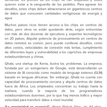
quieren estar a la vanguardia de los pedidos. Para agravar los
desafíos, estos chips deben almacenarse en gigantescos centros
de datos que consumen cantidades vertiginosas de energía y
agua.
Muchos países ricos tienen acceso a los chips en centros de
datos, pero otros se están quedando atrás, según entrevistas
con más de dos docenas de ejecutivos y expertos tecnológicos
en 20 países. Alquilar potencia de procesamiento en centros de
datos remotos es común, pero puede conllevar desafíos, como
altos costos, velocidades de conexión más lentas, cumplimiento
de diferentes leyes y vulnerabilidad a los caprichos de empresas
estadounidenses y chinas.
Qhala, una startup de Kenia, ilustra los problemas. La empresa,
fundada por un exingeniero de Google, está desarrollando un
sistema de IA conocido como modelo de lenguaje extenso (GLM)
basado en lenguas africanas. Sin embargo, Qhala no cuenta con
capacidad de procesamiento cercana y alquila centros de datos
fuera de África. Los empleados concentran su trabajo hasta la
mañana, cuando la mayoría de los programadores
estadounidenses duermen, por lo que hay menos tráfico y mayor
velocidad para transferir datos a nivel mundial.
“La proximidad es esencial”
, afirmó Shikoh Gitau, de 44 años,