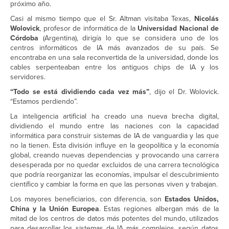
próximo año.
Casi al mismo tiempo que el Sr. Altman visitaba Texas,
Nicolás
Wolovick
, profesor de informática de la
Universidad Nacional de
Córdoba
(Argentina), dirigía lo que se considera uno de los
centros informáticos de IA más avanzados de su país. Se
encontraba en una sala reconvertida de la universidad, donde los
cables serpenteaban entre los antiguos chips de IA y los
servidores.
“Todo se está dividiendo cada vez más”
, dijo el Dr. Wolovick.
“Estamos perdiendo”.
La inteligencia artificial ha creado una nueva brecha digital,
dividiendo el mundo entre las naciones con la capacidad
informática para construir sistemas de IA de vanguardia y las que
no la tienen. Esta división influye en la geopolítica y la economía
global, creando nuevas dependencias y provocando una carrera
desesperada por no quedar excluidos de una carrera tecnológica
que podría reorganizar las economías, impulsar el descubrimiento
científico y cambiar la forma en que las personas viven y trabajan.
Los mayores beneficiarios, con diferencia, son
Estados Unidos,
China y la Unión Europea
. Estas regiones albergan más de la
mitad de los centros de datos más potentes del mundo, utilizados
para desarrollar los sistemas de IA más complejos, según datos