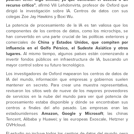
recurso crítico”
, afirmó Vili Lehdonvirta, profesor de Oxford que
dirigió la investigación sobre IA. Centros de datos con sus
colegas Zoe Jay Hawkins y Boxi Wu.
La potencia de procesamiento de la IA es tan valiosa que los
componentes de los centros de datos, como los microchips, se
han convertido en una parte crucial de las políticas exteriores y
comerciales de
China y Estados Unidos, que compiten por
influencia en el Golfo Pérsico, el Sudeste Asiático y otros
lugares.
Al mismo tiempo, algunos países están comenzando a
invertir fondos públicos en infraestructura de IA, buscando un
mayor control sobre su futuro tecnológico.
Los investigadores de Oxford mapearon los centros de datos de
IA del mundo, información que empresas y gobiernos suelen
mantener en secreto. Para crear una muestra representativa,
revisaron los sitios web de nueve de los mayores proveedores
de servicios en la nube del mundo para ver qué potencia de
procesamiento estaba disponible y dónde se encontraban sus
centros a finales del año pasado. Las empresas eran las
estadounidenses
Amazon, Google y Microsoft
; las chinas
Tencent, Alibaba y Huawei; y las europeas Exoscale, Hetzner y
OVHcloud.
El estudio no incluye todos los centros de datos del mundo, pero