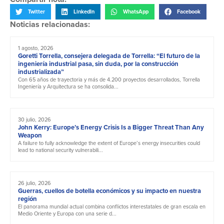
Twitter
LinkedIn
WhatsApp
Facebook
Noticias relacionadas:
1 agosto, 2026
Goretti Torrella, consejera delegada de Torrella: “El futuro de la
ingeniería industrial pasa, sin duda, por la construcción
industrializada”
Con 65 años de trayectoria y más de 4.200 proyectos desarrollados, Torrella
Ingeniería y Arquitectura se ha consolida...
30 julio, 2026
John Kerry: Europe’s Energy Crisis Is a Bigger Threat Than Any
Weapon
A failure to fully acknowledge the extent of Europe’s energy insecurities could
lead to national security vulnerabili...
26 julio, 2026
Guerras, cuellos de botella económicos y su impacto en nuestra
región
El panorama mundial actual combina conflictos interestatales de gran escala en
Medio Oriente y Europa con una serie d...