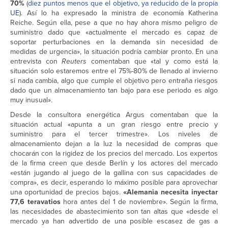
70%
(
diez puntos menos que el objetivo, ya reducido de la propia
UE
). Así lo ha expresado la ministra de economía Katherina
Reiche. Según ella, pese a que no hay ahora mismo peligro de
suministro dado que «actualmente el mercado es capaz de
soportar perturbaciones en la demanda sin necesidad de
medidas de urgencia», la situación podría cambiar pronto. En una
entrevista con
Reuters
comentaban que «tal y como está la
situación solo estaremos entre el 75%-80% de llenado al invierno
si nada cambia, algo que cumple el objetivo pero entraña riesgos
dado que un almacenamiento tan bajo para ese periodo es algo
muy inusual».
Desde la consultora energética Argus comentaban que la
situación actual «apunta a un gran riesgo entre precio y
suministro para el tercer trimestre». Los niveles de
almacenamiento dejan a la luz la necesidad de compras que
chocarán con la rigidez de los precios del mercado. Los expertos
de la firma creen que desde Berlín y los actores del mercado
«están jugando al juego de la gallina con sus capacidades de
compra», es decir, esperando lo máximo posible para aprovechar
una oportunidad de precios bajos.
«Alemania necesita inyectar
77,6 teravatios
hora antes del 1 de noviembre». Según la firma,
las necesidades de abastecimiento son tan altas que «desde el
mercado ya han advertido de una posible escasez de gas a