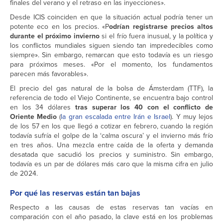
finales del verano y el retraso en las inyecciones».
Desde ICIS coinciden en que la situación actual podría tener un
potente eco en los precios. «P
odrían registrarse precios altos
durante el próximo invierno
si el frío fuera inusual, y la política y
los conflictos mundiales siguen siendo tan impredecibles como
siempre». Sin embargo, remarcan que esto todavía es un riesgo
para próximos meses. «Por el momento, los fundamentos
parecen más favorables».
El precio del gas natural de la bolsa de Ámsterdam (TTF), la
referencia de todo el Viejo Continente, se encuentra bajo control
en los 34 dólares
tras superar los 40 con el conflicto de
Oriente Medio
(
la gran escalada entre Irán e Israel
). Y muy lejos
de los 57 en los que llegó a cotizar en febrero, cuando la región
todavía sufría el golpe de la ‘calma oscura’ y el invierno más frío
en tres años. Una mezcla entre caída de la oferta y demanda
desatada que sacudió los precios y suministro. Sin embargo,
todavía es un par de dólares más caro que la misma cifra en julio
de 2024.
Por qué las reservas están tan bajas
Respecto a las causas de estas reservas tan vacías en
comparación con el año pasado, la clave está en los problemas