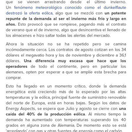
que se vienen arrastrando desde el último invierno.
Un
fenómeno meteorológico conocido como el dunkelflaute
destrozó la oferta eólica,
algo que se mezcló con
un potente
repunte de la demanda al ser el invierno más frío y largo en
años.
Esto provocó que se rompiese, pagando más el contrato
de verano que el de invierno, algo que desincentiva el llenado de
los almacenes e hizo saltar todas las alertas del mercado.
Ahora la situación no se ha repetido pero se camina
incómodamente cerca. Los contratos de agosto cotizan en los 34
dólares el megavatio hora y los de noviembre y diciembre a 36,1
dólares.
Una diferencia muy escasa que hace que los
operadores
de todo el continente, pero en particular los
alemanes, opten por esperar a que se amplíe esta brecha para
comprar.
Esto ha llegado en un momento crítico, donde la demanda
energética está creciendo más de lo esperado por las altas
temperaturas y la eólica, principal fuente de suministro renovable
del norte de Europa, está en horas bajas. Según los datos de
Energy Aspects, se espera que Julio y agosto se cierre con
una
caída del 40% de la producción eólica
. Al mismo tiempo la
demanda ha aumentado con temperaturas superando los 40
grados en alguna zona de Alemania. De momento esto se está
‘arreglando’ con gas y otras fuentes de energía como el carbón.