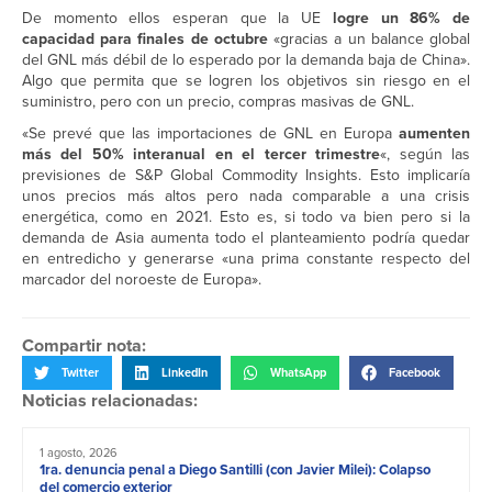
De momento ellos esperan que la UE
logre un 86% de
capacidad para finales de octubre
«gracias a un balance global
del GNL más débil de lo esperado por la demanda baja de China».
Algo que permita que se logren los objetivos sin riesgo en el
suministro, pero con un precio, compras masivas de GNL.
«Se prevé que las importaciones de GNL en Europa
aumenten
más del 50% interanual en el tercer trimestre
«, según las
previsiones de S&P Global Commodity Insights. Esto implicaría
unos precios más altos pero nada comparable a una crisis
energética, como en 2021. Esto es, si todo va bien pero si la
demanda de Asia aumenta todo el planteamiento podría quedar
en entredicho y generarse «una prima constante respecto del
marcador del noroeste de Europa».
Compartir nota:
Twitter
LinkedIn
WhatsApp
Facebook
Noticias relacionadas:
1 agosto, 2026
1ra. denuncia penal a Diego Santilli (con Javier Milei): Colapso
del comercio exterior