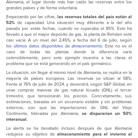
Alemania, el lugar donde más han caído las reservas entre los
grandes países y de forma voluntaria.
Empezando por las cifras,
las reservas totales del país están al
52%
de capacidad. Una situación muy diferente a la del año
pasado por estas fechas, cuando se superaba el 85%. Esto ha
llevado a que el mayor depósito de gas, la planta de Rehden esté
casi vacía. A un nivel del 2,45%, a fecha del 6 de julio, según
los
últimos datos disponibles de almacenamiento
. Este no es el
caso de todas las plantas donde la diferencia varía
ostensiblemente, pero este ejemplo muestra a las claras el
problema que se está generando en el país germánico.
La situación, sin llegar al mismo nivel de Alemania, se replica en la
mayoría de países europeos. Las reservas se sitúan al 58%,
frente al 76% de julio de 2024, y devendrá, según S&P Global, en
unas compras masivas de gas natural licuado (GNL) el tercer
trimestre, que tensionarán los precios. Concretamente, sus
estimaciones, basadas en un escenario estable y sin problemas
externos, son que las importaciones de GNL del Viejo
Continente, lideradas por Alemania,
se dispararían un 50%
interanual.
La alerta se ha desatado incluso después de que Alemania
redujese su objetivo de
almacenamiento para el invierno al