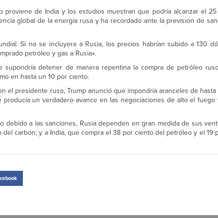
o proviene de India y los estudios muestran que podría alcanzar el 25 
ncia global de la energía rusa y ha recordado ante la previsión de sa
dial. Si no se incluyera a Rusia, los precios habrían subido a 130 dól
omprado petróleo y gas a Rusia».
ue supondría detener de manera repentina la compra de petróleo rus
umo en hasta un 10 por ciento.
n el presidente ruso, Trump anunció que impondría aranceles de hasta e
e producía un verdadero avance en las negociaciones de alto el fuego
 debido a las sanciones, Rusia dependen en gran medida de sus vent
 del carbón; y a India, que compra el 38 por ciento del petróleo y el 19 
cebook