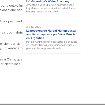
Lift Argentina’s Wider Economy
por ciento», ha
Argentina’s Vaca Muerta is booming as the
key shale province outside the United States
nciones que son
has seen record oil and near-r...
ares por barril.
31 julio, 2026
La petrolera de Harold Hamm busca
o ya que habría
ampliar su apuesta por Vaca Muerta
en Argentina
Harold Hamm, pionero del sector del esquisto
l cien por cien
en Estados Unidos, está tomando medidas
 y un verdadero
para ampliar su presencia en la ...
as a China, que
por ciento de su