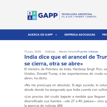
ACERCA DE GAPP
EMPRESA ASOCIADAS
PR
17 julio, 2025
Oil&Gas
Medio Oriente
Fuente: Infobae
India dice que el arancel de Tru
se cierra, otra se abre»
El ministro de Petróleo de India, Hardeep Singh Puri,
Unidos, Donald Trump, a las exportaciones de crudo rus
abre», ha dicho.
«No me preocupa en absoluto. Si algo sucede, lo solu
desde donde ha asegurado que India cuenta con suficie
«Los precios del crudo bajarán a medida que lleguen 
diversificado sus fuentes –«de 27 a 40 países»– sino
la agencia de noticias ANI.