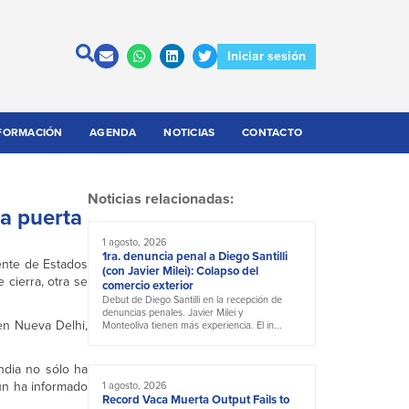
Iniciar sesión
FORMACIÓN
AGENDA
NOTICIAS
CONTACTO
Noticias relacionadas:
na puerta
1 agosto, 2026
1ra. denuncia penal a Diego Santilli
ente de Estados
(con Javier Milei): Colapso del
cierra, otra se
comercio exterior
Debut de Diego Santilli en la recepción de
denuncias penales. Javier Milei y
en Nueva Delhi,
Monteoliva tienen más experiencia. El in...
ndia no sólo ha
ún ha informado
1 agosto, 2026
Record Vaca Muerta Output Fails to