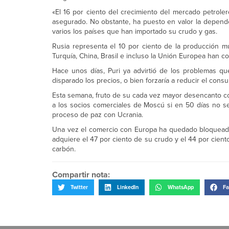
«El 16 por ciento del crecimiento del mercado petroler
asegurado. No obstante, ha puesto en valor la depende
varios los países que han importado su crudo y gas.
Rusia representa el 10 por ciento de la producción mun
Turquía, China, Brasil e incluso la Unión Europea han c
Hace unos días, Puri ya advirtió de los problemas q
disparado los precios, o bien forzaría a reducir el cons
Esta semana, fruto de su cada vez mayor desencanto co
a los socios comerciales de Moscú si en 50 días no s
proceso de paz con Ucrania.
Una vez el comercio con Europa ha quedado bloqueado
adquiere el 47 por ciento de su crudo y el 44 por ciento
carbón.
Compartir nota:
Twitter
LinkedIn
WhatsApp
Fa