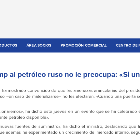
ODUCTOS
ÁREA SOCIOS
PROMOCIÓN COMERCIAL
CENTRO DE 
mp al petróleo ruso no le preocupa: «Si u
 se ha mostrado convencido de que las amenazas arancelarias del presid
o –en caso de materializarse– no les afectarán. «Cuando una puerta se 
cionaremos», ha dicho este jueves en un evento que se ha celebrado 
nte petróleo disponible».
nuevas fuentes de suministro», ha dicho el ministro, destacando que I
 que además ha experimentado un crecimiento del mercado interno, seg