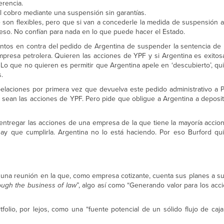
erencia.
l cobro mediante una suspensión sin garantías.
son flexibles, pero que si van a concederle la medida de suspensión al
eso. No confían para nada en lo que puede hacer el Estado.
os en contra del pedido de Argentina de suspender la sentencia de 
resa petrolera. Quieren las acciones de YPF y si Argentina es exitosa 
 Lo que no quieren es permitir que Argentina apele en ‘descubierto’, qui
.
pelaciones por primera vez que devuelva este pedido administrativo a 
no sean las acciones de YPF. Pero pide que obligue a Argentina a deposit
a entregar las acciones de una empresa de la que tiene la mayoría accio
ay que cumplirla. Argentina no lo está haciendo. Por eso Burford qu
, una reunión en la que, como empresa cotizante, cuenta sus planes a su
ough the business of law
”, algo así como “Generando valor para los acci
tfolio, por lejos, como una “fuente potencial de un sólido flujo de caja 