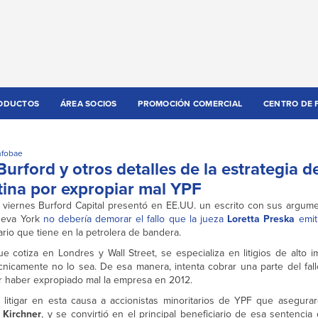
ODUCTOS
ÁREA SOCIOS
PROMOCIÓN COMERCIAL
CENTRO DE 
nfobae
rford y otros detalles de la estrategia d
tina por expropiar mal YPF
el viernes Burford Capital presentó en EE.UU. un escrito con sus argum
ueva York
no debería demorar el fallo que la jueza
Loretta Preska
emit
ario que tiene en la petrolera de bandera.
 cotiza en Londres y Wall Street, se especializa en litigios de alto i
cnicamente no lo sea. De esa manera, intenta cobrar una parte del fal
r haber expropiado mal la empresa en 2012.
itigar en esta causa a accionistas minoritarios de YPF que asegurar
 Kirchner
, y se convirtió en el principal beneficiario de esa sentenc