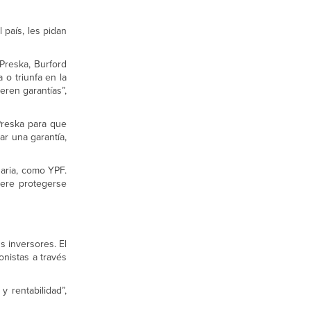
 país, les pidan
Preska, Burford
o triunfa en la
eren garantías”,
Preska para que
ar una garantía,
naria, como YPF.
iere protegerse
s inversores. El
onistas a través
y rentabilidad”,