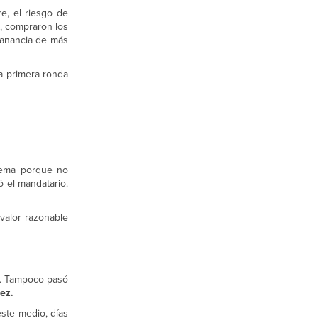
re, el riesgo de
s, compraron los
ganancia de más
a primera ronda
blema porque no
ó el mandatario.
valor razonable
a. Tampoco pasó
ez.
 este medio, días