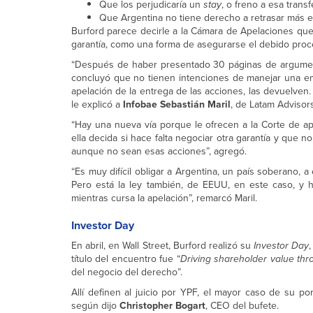
Que los perjudicaría un
stay
, o freno a esa transf
Que Argentina no tiene derecho a retrasar más e
Burford parece decirle a la Cámara de Apelaciones que 
garantía, como una forma de asegurarse el debido proc
“Después de haber presentado 30 páginas de argument
concluyó que no tienen intenciones de manejar una emp
apelación de la entrega de las acciones, las devuelven.
le explicó a
Infobae Sebastián Maril
, de Latam Advisors
“Hay una nueva vía porque le ofrecen a la Corte de a
ella decida si hace falta negociar otra garantía y que 
aunque no sean esas acciones”, agregó.
“Es muy difícil obligar a Argentina, un país soberano, 
Pero está la ley también, de EEUU, en este caso, y h
mientras cursa la apelación”, remarcó Maril.
Investor Day
En abril, en Wall Street, Burford realizó su
Investor Day
título del encuentro fue “
Driving shareholder value thr
del negocio del derecho”.
Allí definen al juicio por YPF, el mayor caso de su por
según dijo
Christopher Bogart
, CEO del bufete.