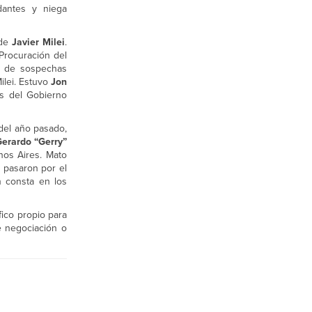
dantes y niega
 de
Javier Milei
.
Procuración del
o de sospechas
ilei. Estuvo
Jon
es del Gobierno
del año pasado,
erardo “Gerry”
nos Aires. Mato
e pasaron por el
n consta en los
ico propio para
e negociación o