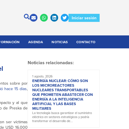
Iniciar sesión
FORMACIÓN
AGENDA
NOTICIAS
CONTACTO
Noticias relacionadas:
el
1 agosto, 2026
ENERGÍA NUCLEAR: CÓMO SON
entos sobre por
LOS MICROREACTORES
ió hace 15 días
,
NUCLEARES TRANSPORTABLES
QUE PROMETEN ABASTECER CON
ENERGÍA A LA INTELIGENCIA
mpacto y al que
ARTIFICIAL Y LAS BASES
lo de Preska de
MILITARES
La tecnología busca garantizar el suministro
eléctrico en sectores estratégicos y podría
transformar el desarrollo de...
on ser víctimas
ia de USD 16.000