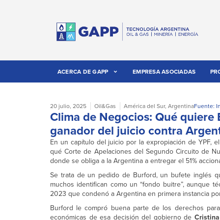
ACERCA DE GAPP
EMPRESA ASOCIADAS
PR
20 julio, 2025
Oil&Gas
América del Sur
,
Argentina
Fuente: I
Clima de Negocios: Qué quiere Bu
ganador del juicio contra Argen
En un capítulo del juicio por la expropiación de YPF, 
qué Corte de Apelaciones del Segundo Circuito de N
donde se obliga a la Argentina a entregar el 51% accion
Se trata de un pedido de Burford, un bufete inglés que
muchos identifican como un “fondo buitre”, aunque té
2023 que condenó a Argentina en primera instancia po
Burford le compró buena parte de los derechos para l
económicas de esa decisión del gobierno de
Cristina