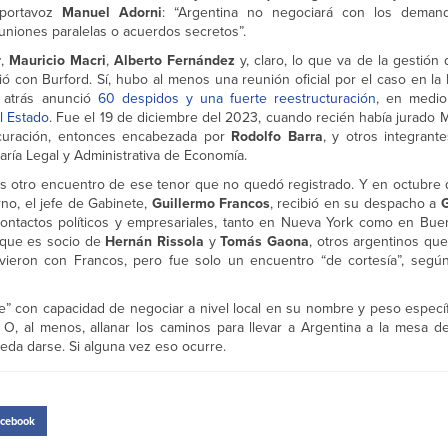
 portavoz
Manuel Adorni
: “Argentina no negociará con los deman
uniones paralelas o acuerdos secretos”.
r
,
Mauricio Macri
,
Alberto Fernández
y, claro, lo que va de la gestión
 con Burford. Sí, hubo al menos una reunión oficial por el caso en la 
s atrás anunció
60 despidos y una fuerte reestructuración
, en medi
l Estado
. Fue el 19 de diciembre del 2023, cuando recién había jurado M
ocuración, entonces encabezada por
Rodolfo Barra
, y otros integrant
etaría Legal y Administrativa de
Economía.
s otro encuentro de ese tenor que no quedó registrado. Y en octubre 
no, el jefe de Gabinete,
Guillermo Francos
, recibió en su despacho a
G
contactos políticos y empresariales, tanto en Nueva York como en Bue
a que es socio de
Hernán Rissola
y
Tomás Gaona
, otros argentinos qu
uvieron con Francos, pero fue solo un encuentro “de cortesía”, segú
” con capacidad de negociar a nivel local en su nombre y peso específ
. O, al menos, allanar los caminos para llevar a Argentina a la mesa d
da darse. Si alguna vez eso ocurre.
cebook