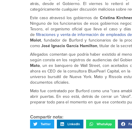
atrás, desde el Gobierno. El viernes lo reiteró el
categóricamente cualquier discusión maliciosa sobre re
Este caso atravesó los gobiernos de
Cristina Kirchne
Ninguno de los funcionarios de esos gobiernos negoció
Tesoro, el organismo oficial que lleva el caso y día
de
filtraciones y venta de información de empleados de
Molot
, fundador de Burford y funcionarios de la pr
como
José Ignacio García Hamilton
, titular de la secr
Allegados comentan que podría haber existido al meno
según consta en los registros de audiencias del Gobier
Mato
, un ex banquero de Wall Street, con aceitados 
ahora es CEO de la consultora BluePearl Capital, en l
universo bursátil de Nueva York. Mato y Rissola est
documentos oficiales.
Mato fue contratado por Burford como una “cara amable
abrir puertas. En eso está, detrás de cerrar un “
deal
”
preparar todo para el momento en que ese contexto pue
Compartir nota:
Twitter
LinkedIn
WhatsApp
Fa