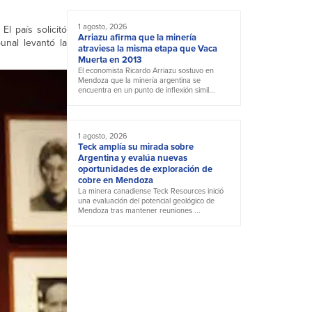
1 agosto, 2026
El país solicitó
Arriazu afirma que la minería
unal levantó la
atraviesa la misma etapa que Vaca
Muerta en 2013
El economista Ricardo Arriazu sostuvo en
Mendoza que la minería argentina se
encuentra en un punto de inflexión simil...
1 agosto, 2026
Teck amplía su mirada sobre
Argentina y evalúa nuevas
oportunidades de exploración de
cobre en Mendoza
La minera canadiense Teck Resources inició
una evaluación del potencial geológico de
Mendoza tras mantener reuniones ...