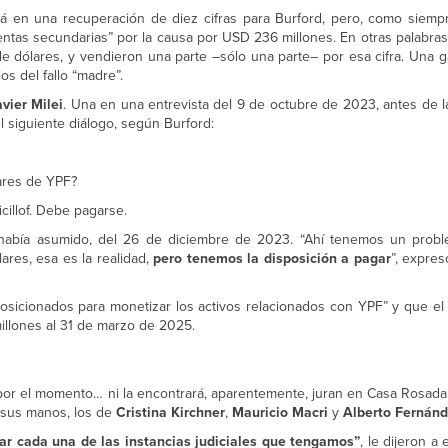
tará en una recuperación de diez cifras para Burford, pero, como siemp
 “ventas secundarias” por la causa por USD 236 millones. En otras palabra
de dólares, y vendieron una parte –sólo una parte– por esa cifra. Una 
os del fallo “madre”.
avier Milei
. Una en una entrevista del 9 de octubre de 2023, antes de l
 el siguiente diálogo, según Burford:
lares de YPF?
cillof. Debe pagarse.
a había asumido, del 26 de diciembre de 2023. “Ahí tenemos un pro
res, esa es la realidad,
pero tenemos la disposición a pagar
”, expres
osicionados para monetizar los activos relacionados con YPF” y que el 
illones al 31 de marzo de 2025.
 por el momento… ni la encontrará, aparentemente, juran en Casa Rosad
n sus manos, los de
Cristina Kirchner
,
Mauricio Macri
y
Alberto Fernánd
r cada una de las instancias judiciales que tengamos”
, le dijeron a