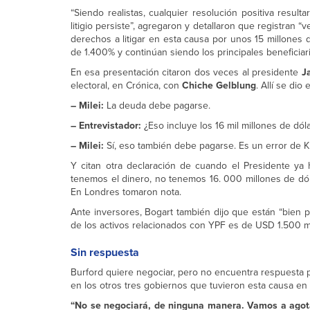
“Siendo realistas, cualquier resolución positiva resul
litigio persiste”, agregaron y detallaron que registran
derechos a litigar en esta causa por unos 15 millones 
de 1.400% y continúan siendo los principales beneficiari
En esa presentación citaron dos veces al presidente
J
electoral, en Crónica, con
Chiche Gelblung
. Allí se dio
– Milei:
La deuda debe pagarse.
– Entrevistador:
¿Eso incluye los 16 mil millones de dó
– Milei:
Sí, eso también debe pagarse. Es un error de Ki
Y citan otra declaración de cuando el Presidente y
tenemos el dinero, no tenemos 16. 000 millones de dóla
En Londres tomaron nota.
Ante inversores, Bogart también dijo que están “bien p
de los activos relacionados con YPF es de USD 1.500 m
Sin respuesta
Burford quiere negociar, pero no encuentra respuesta
en los otros tres gobiernos que tuvieron esta causa e
“No se negociará, de ninguna manera. Vamos a agota