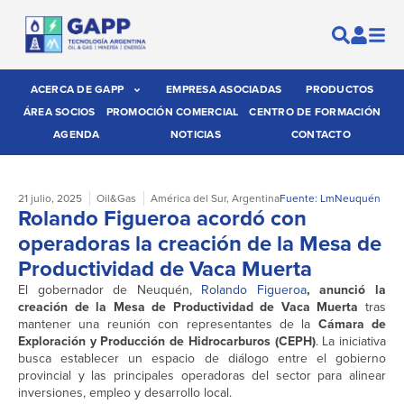
ACERCA DE GAPP
EMPRESA ASOCIADAS
PRODUCTOS
ÁREA SOCIOS
PROMOCIÓN COMERCIAL
CENTRO DE FORMACIÓN
AGENDA
NOTICIAS
CONTACTO
21 julio, 2025
Oil&Gas
América del Sur
,
Argentina
Fuente: LmNeuquén
Rolando Figueroa acordó con
operadoras la creación de la Mesa de
Productividad de Vaca Muerta
El gobernador de Neuquén,
Rolando Figueroa
, anunció la
creación de la Mesa de Productividad de Vaca Muerta
tras
mantener una reunión con representantes de la
Cámara de
Exploración y Producción de Hidrocarburos (CEPH)
. La iniciativa
busca establecer un espacio de diálogo entre el gobierno
provincial y las principales operadoras del sector para alinear
inversiones, empleo y desarrollo local.