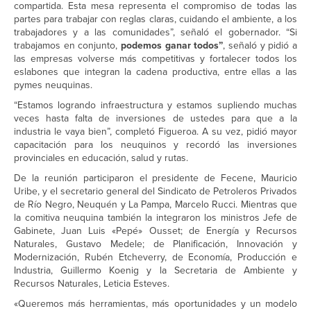
compartida. Esta mesa representa el compromiso de todas las
partes para trabajar con reglas claras, cuidando el ambiente, a los
trabajadores y a las comunidades”, señaló el gobernador. “Si
trabajamos en conjunto,
podemos ganar todos”
, señaló y pidió a
las empresas volverse más competitivas y fortalecer todos los
eslabones que integran la cadena productiva, entre ellas a las
pymes neuquinas.
“Estamos logrando infraestructura y estamos supliendo muchas
veces hasta falta de inversiones de ustedes para que a la
industria le vaya bien”, completó Figueroa. A su vez, pidió mayor
capacitación para los neuquinos y recordó las inversiones
provinciales en educación, salud y rutas.
De la reunión participaron el presidente de Fecene, Mauricio
Uribe, y el secretario general del Sindicato de Petroleros Privados
de Río Negro, Neuquén y La Pampa, Marcelo Rucci. Mientras que
la comitiva neuquina también la integraron los ministros Jefe de
Gabinete, Juan Luis «Pepé» Ousset; de Energía y Recursos
Naturales, Gustavo Medele; de Planificación, Innovación y
Modernización, Rubén Etcheverry, de Economía, Producción e
Industria, Guillermo Koenig y la Secretaria de Ambiente y
Recursos Naturales, Leticia Esteves.
«Queremos más herramientas, más oportunidades y un modelo