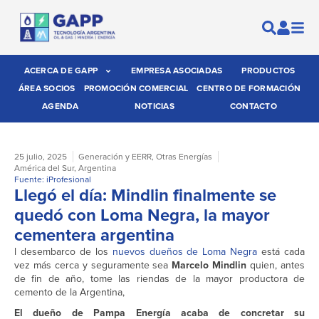
ACERCA DE GAPP
EMPRESA ASOCIADAS
PRODUCTOS
ÁREA SOCIOS
PROMOCIÓN COMERCIAL
CENTRO DE FORMACIÓN
AGENDA
NOTICIAS
CONTACTO
25 julio, 2025
Generación y EERR
,
Otras Energías
América del Sur
,
Argentina
Fuente: iProfesional
Llegó el día: Mindlin finalmente se
quedó con Loma Negra, la mayor
cementera argentina
l desembarco de los
nuevos dueños de Loma Negra
está cada
vez más cerca y seguramente sea
Marcelo Mindlin
quien, antes
de fin de año, tome las riendas de la mayor productora de
cemento de la Argentina,
El dueño de Pampa Energía acaba de concretar su