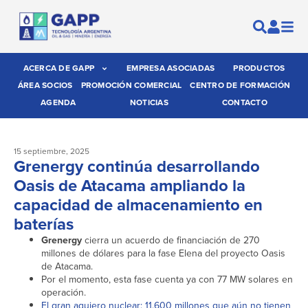
ACERCA DE GAPP
EMPRESA ASOCIADAS
PRODUCTOS
ÁREA SOCIOS
PROMOCIÓN COMERCIAL
CENTRO DE FORMACIÓN
AGENDA
NOTICIAS
CONTACTO
15 septiembre, 2025
Grenergy continúa desarrollando
Oasis de Atacama ampliando la
capacidad de almacenamiento en
baterías
Grenergy
cierra un acuerdo de financiación de 270
millones de dólares para la fase Elena del proyecto Oasis
de Atacama.
Por el momento, esta fase cuenta ya con 77 MW solares en
operación.
El gran agujero nuclear: 11.600 millones que aún no tienen