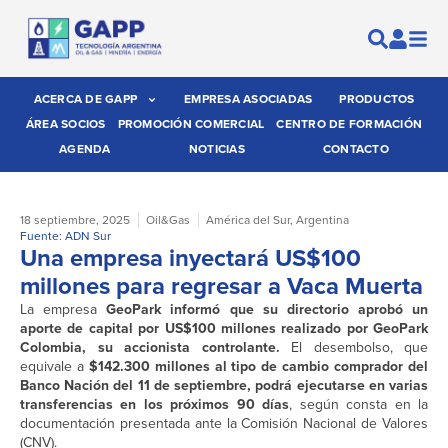
ACERCA DE GAPP
EMPRESA ASOCIADAS
PRODUCTOS
ÁREA SOCIOS
PROMOCIÓN COMERCIAL
CENTRO DE FORMACIÓN
AGENDA
NOTICIAS
CONTACTO
18 septiembre, 2025
Oil&Gas
América del Sur
,
Argentina
Fuente: ADN Sur
Una empresa inyectará US$100
millones para regresar a Vaca Muerta
La empresa
GeoPark informó que su directorio aprobó un
aporte de capital por US$100 millones realizado por GeoPark
Colombia, su accionista controlante.
El desembolso, que
equivale a
$142.300 millones al tipo de cambio comprador del
Banco Nación del 11 de septiembre, podrá ejecutarse en varias
transferencias en los próximos 90 días
, según consta en la
documentación presentada ante la Comisión Nacional de Valores
(CNV).