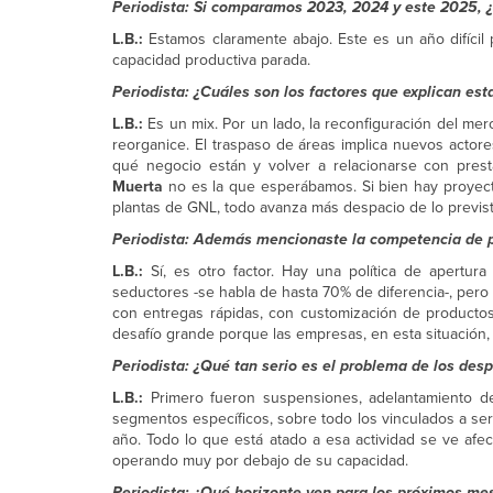
Periodista: Si comparamos 2023, 2024 y este 2025, 
L.B.:
Estamos claramente abajo. Este es un año difíci
capacidad productiva parada.
Periodista: ¿Cuáles son los factores que explican est
L.B.:
Es un mix. Por un lado, la reconfiguración del me
reorganice. El traspaso de áreas implica nuevos actor
qué negocio están y volver a relacionarse con presta
Muerta
no es la que esperábamos. Si bien hay proyec
plantas de GNL, todo avanza más despacio de lo previs
Periodista: Además mencionaste la competencia de p
L.B.:
Sí, es otro factor. Hay una política de apertur
seductores -se habla de hasta 70% de diferencia-, pero 
con entregas rápidas, con customización de producto
desafío grande porque las empresas, en esta situación, 
Periodista: ¿Qué tan serio es el problema de los desp
L.B.:
Primero fueron suspensiones, adelantamiento d
segmentos específicos, sobre todo los vinculados a ser
año. Todo lo que está atado a esa actividad se ve afe
operando muy por debajo de su capacidad.
Periodista: ¿Qué horizonte ven para los próximos me