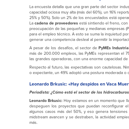
La encuesta detalla que una gran parte del sector indus
capacidad ociosa muy alta (más del 60%), un 16% reporta
25% y 50%). Solo un 2% de los encuestados está opera
La
cadena de proveedores
está sintiendo el freno, con
preocupación de las pequeñas y medianas empresas (PyM
para el empleo técnico. A esto se suma la inquietud por
generar una competencia desleal al permitir la importa
A pesar de los desafíos, el sector de
PyMEs Industria
más de 200.000 empleos, las PyMEs representan el 75%
las grandes operadoras, con una enorme capacidad de i
Respecto al futuro, las expectativas son cautelosas. N
o expectante, un 49% adoptó una postura moderada o ca
Leonardo Brkusic: «Hay despidos en Vaca Muert
Periodista: ¿Cómo está el sector de los hidrocarburo
Leonardo Brkusic:
Hoy estamos en un momento que llama
despeguen los proyectos que puedan reconfigurar el
algunos casos más del 50%, y eso genera tensiones 
midstream avancen y se destraben, la actividad empie
más.