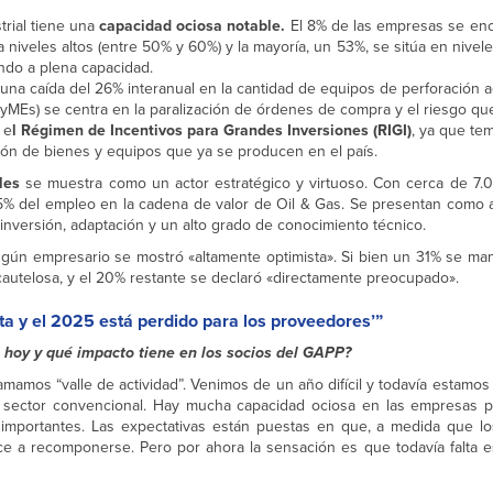
trial tiene una
capacidad ociosa notable.
El 8% de las empresas se en
 niveles altos (entre 50% y 60%) y la mayoría, un 53%, se sitúa en nivel
ndo a plena capacidad.
 una caída del 26% interanual en la cantidad de equipos de perforación a
Es) se centra en la paralización de órdenes de compra y el riesgo que
 e
l Régimen de Incentivos para Grandes Inversiones (RIGI)
, ya que t
ción de bienes y equipos que ya se producen en el país.
les
se muestra como un actor estratégico y virtuoso. Con cerca de 7
 del empleo en la cadena de valor de Oil & Gas. Se presentan como a
nversión, adaptación y un alto grado de conocimiento técnico.
ingún empresario se mostró «altamente optimista». Si bien un 31% se man
utelosa, y el 20% restante se declaró «directamente preocupado».
a y el 2025 está perdido para los proveedores’”
s hoy y qué impacto tiene en los socios del GAPP?
mos “valle de actividad”. Venimos de un año difícil y todavía estamo
 sector convencional. Hay mucha capacidad ociosa en las empresas 
importantes. Las expectativas están puestas en que, a medida que l
ce a recomponerse. Pero por ahora la sensación es que todavía falta 