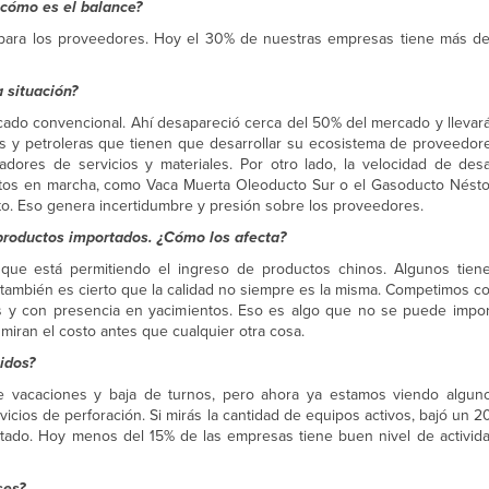
¿cómo es el balance?
l para los proveedores. Hoy el 30% de nuestras empresas tiene más de
a situación?
rcado convencional. Ahí desapareció cerca del 50% del mercado y llevar
es y petroleras que tienen que desarrollar su ecosistema de proveedor
dores de servicios y materiales. Por otro lado, la velocidad de des
tos en marcha, como Vaca Muerta Oleoducto Sur o el Gasoducto Néstor
to. Eso genera incertidumbre y presión sobre los proveedores.
roductos importados. ¿Cómo los afecta?
a que está permitiendo el ingreso de productos chinos. Algunos tie
también es cierto que la calidad no siempre es la misma. Competimos con
s y con presencia en yacimientos. Eso es algo que no se puede impor
miran el costo antes que cualquier otra cosa.
idos?
e vacaciones y baja de turnos, pero ahora ya estamos viendo algun
vicios de perforación. Si mirás la cantidad de equipos activos, bajó un
ctado. Hoy menos del 15% de las empresas tiene buen nivel de actividad
ses?