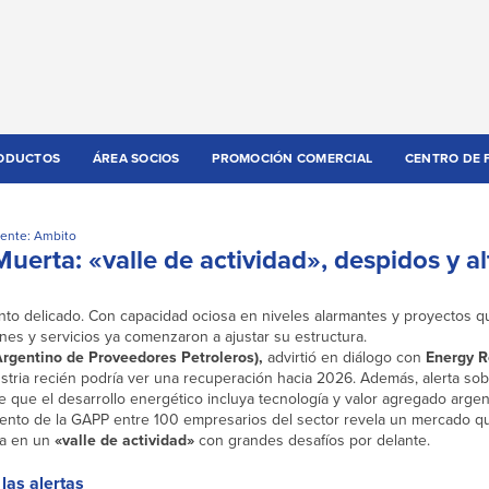
ODUCTOS
ÁREA SOCIOS
PROMOCIÓN COMERCIAL
CENTRO DE 
ente: Ambito
uerta: «valle de actividad», despidos y al
to delicado. Con capacidad ociosa en niveles alarmantes y proyectos 
nes y servicios ya comenzaron a ajustar su estructura.
rgentino de Proveedores Petroleros),
advirtió en diálogo con
Energy 
stria recién podría ver una recuperación hacia 2026. Además, alerta sob
que el desarrollo energético incluya tecnología y valor agregado argen
ento de la GAPP entre 100 empresarios del sector revela un mercado que
ra en un
«valle de actividad»
con grandes desafíos por delante.
las alertas