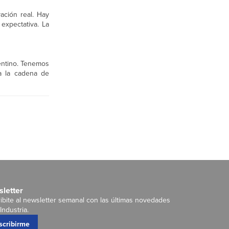
ación real. Hay
expectativa. La
entino. Tenemos
a la cadena de
letter
ibite al newsletter semanal con las últimas novedades
Industria.
scribirme