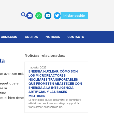
Iniciar sesión
FORMACIÓN
AGENDA
NOTICIAS
CONTACTO
Noticias relacionadas:
ta
1 agosto, 2026
ENERGÍA NUCLEAR: CÓMO SON
que avanzan más
LOS MICROREACTORES
NUCLEARES TRANSPORTABLES
Report
que el
QUE PROMETEN ABASTECER CON
ENERGÍA A LA INTELIGENCIA
re la
ARTIFICIAL Y LAS BASES
tino.
MILITARES
, si bien tiene
La tecnología busca garantizar el suministro
eléctrico en sectores estratégicos y podría
transformar el desarrollo de...