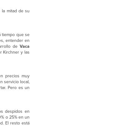
 la mitad de su
á tiempo que se
es, entender en
arrollo de
Vaca
 Kirchner y las
nen precios muy
 servicio local,
tar. Pero es un
os despidos en
 20% o 25% en un
. El resto está