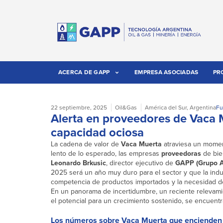
ACERCA DE GAPP
EMPRESA ASOCIADAS
PR
22 septiembre, 2025
Oil&Gas
América del Sur
,
Argentina
Fu
Alerta en proveedores de Vaca M
capacidad ociosa
La cadena de valor de
Vaca Muerta
atraviesa un momen
lento de lo esperado, las empresas
proveedoras
de bie
Leonardo Brkusic
, director ejecutivo de
GAPP (Grupo A
2025 será un año muy duro para el sector y que la indu
competencia de productos importados y la necesidad de 
En un panorama de incertidumbre, un reciente relevami
el potencial para un crecimiento sostenido, se encuent
Los números sobre Vaca Muerta que encienden 