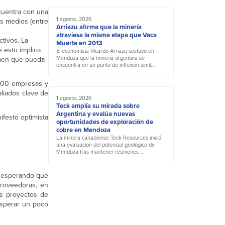
cuentra con una
1 agosto, 2026
es medios (entre
Arriazu afirma que la minería
atraviesa la misma etapa que Vaca
ctivos. La
Muerta en 2013
 esto implica
El economista Ricardo Arriazu sostuvo en
Mendoza que la minería argentina se
emen que pueda
encuentra en un punto de inflexión simil...
.000 empresas y
liados clave de
1 agosto, 2026
Teck amplía su mirada sobre
Argentina y evalúa nuevas
ifestó optimista
oportunidades de exploración de
cobre en Mendoza
La minera canadiense Teck Resources inició
una evaluación del potencial geológico de
Mendoza tras mantener reuniones ...
s esperando que
proveedoras, en
os proyectos de
esperar un poco