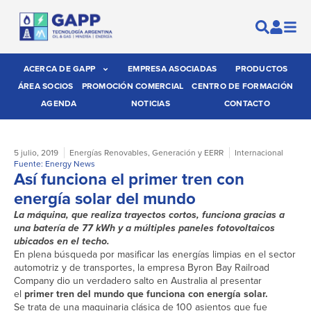
ACERCA DE GAPP
EMPRESA ASOCIADAS
PRODUCTOS
ÁREA SOCIOS
PROMOCIÓN COMERCIAL
CENTRO DE FORMACIÓN
AGENDA
NOTICIAS
CONTACTO
5 julio, 2019
Energías Renovables
,
Generación y EERR
Internacional
Fuente: Energy News
Así funciona el primer tren con
energía solar del mundo
La máquina, que realiza trayectos cortos, funciona gracias a
una batería de 77 kWh y a múltiples paneles fotovoltaicos
ubicados en el techo.
En plena búsqueda por masificar las energías limpias en el sector
automotriz y de transportes, la empresa Byron Bay Railroad
Company dio un verdadero salto en Australia al presentar
el
primer tren del mundo que funciona con energía solar.
Se trata de una maquinaria clásica de 100 asientos que fue