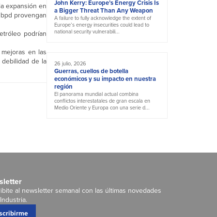
John Kerry: Europe’s Energy Crisis Is
la expansión en
a Bigger Threat Than Any Weapon
e bpd provengan
A failure to fully acknowledge the extent of
Europe’s energy insecurities could lead to
national security vulnerabili...
etróleo podrían
 mejoras en las
debilidad de la
26 julio, 2026
Guerras, cuellos de botella
económicos y su impacto en nuestra
región
El panorama mundial actual combina
conflictos interestatales de gran escala en
Medio Oriente y Europa con una serie d...
letter
ibite al newsletter semanal con las últimas novedades
Industria.
scribirme