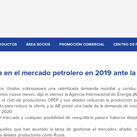
ODUCTOS
ÁREA SOCIOS
PROMOCIÓN COMERCIAL
CENTRO DE 
a en el mercado petrolero en 2019 ante la
os Unidos sobrepasará una ralentizada demanda mundial y conduc
os nueve meses, dijo el viernes la Agencia Internacional de Energía (AI
 el club de productores OPEP y sus aliados reduzcan la producción par
o para reducir la oferta, y la AIE prevé una caída de la demanda de cr
e 2020.
 mercado y cualquier posibilidad de reequilibrio parece haberse des
uellos que han asumido la tarea de gestionar el mercado», añadió, re
os aliados productores como Rusia.