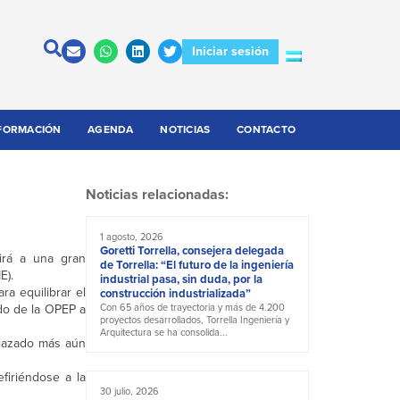
Iniciar sesión
FORMACIÓN
AGENDA
NOTICIAS
CONTACTO
Noticias relacionadas:
1 agosto, 2026
Goretti Torrella, consejera delegada
irá a una gran
de Torrella: “El futuro de la ingeniería
E).
industrial pasa, sin duda, por la
a equilibrar el
construcción industrializada”
udo de la OPEP a
Con 65 años de trayectoria y más de 4.200
proyectos desarrollados, Torrella Ingeniería y
Arquitectura se ha consolida...
plazado más aún
firiéndose a la
30 julio, 2026