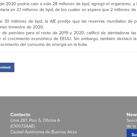
de 2020 podría caer a sólo 28 millones de bpd, agregó el organismo, y 
aría en 2,1 millones de bpd, de los cuales se espera que 2 millones d
e 30 millones de bpd, la AIE predijo que las reservas mundiales de p
rimer trimestre de 2020.
e petróleo para el resto de 2019 y 2020, calificó de alentadoras las
y el crecimiento económico de EEUU. Sin embargo, también destacó la 
crecimiento del consumo de energía en la India.
cebook
Contacto
News
Lima 287, Piso 5, Oficina A
Suscr
(C10073AAE)
de la 
Ciudad Autónoma de Buenos Aires
Su