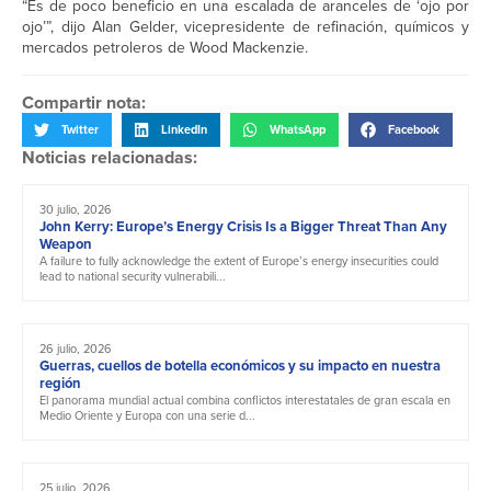
“Es de poco beneficio en una escalada de aranceles de ‘ojo por
ojo’”, dijo Alan Gelder, vicepresidente de refinación, químicos y
mercados petroleros de Wood Mackenzie.
Compartir nota:
Twitter
LinkedIn
WhatsApp
Facebook
Noticias relacionadas:
30 julio, 2026
John Kerry: Europe’s Energy Crisis Is a Bigger Threat Than Any
Weapon
A failure to fully acknowledge the extent of Europe’s energy insecurities could
lead to national security vulnerabili...
26 julio, 2026
Guerras, cuellos de botella económicos y su impacto en nuestra
región
El panorama mundial actual combina conflictos interestatales de gran escala en
Medio Oriente y Europa con una serie d...
25 julio, 2026