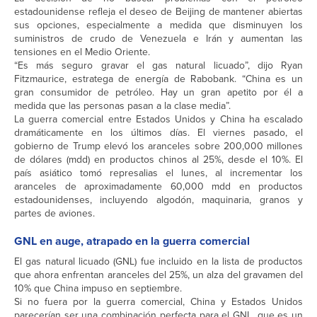
estadounidense refleja el deseo de Beijing de mantener abiertas
sus opciones, especialmente a medida que disminuyen los
suministros de crudo de Venezuela e Irán y aumentan las
tensiones en el Medio Oriente.
“Es más seguro gravar el gas natural licuado”, dijo Ryan
Fitzmaurice, estratega de energía de Rabobank. “China es un
gran consumidor de petróleo. Hay un gran apetito por él a
medida que las personas pasan a la clase media”.
La guerra comercial entre Estados Unidos y China ha escalado
dramáticamente en los últimos días. El viernes pasado, el
gobierno de Trump elevó los aranceles sobre 200,000 millones
de dólares (mdd) en productos chinos al 25%, desde el 10%. El
país asiático tomó represalias el lunes, al incrementar los
aranceles de aproximadamente 60,000 mdd en productos
estadounidenses, incluyendo algodón, maquinaria, granos y
partes de aviones.
GNL en auge, atrapado en la guerra comercial
El gas natural licuado (GNL) fue incluido en la lista de productos
que ahora enfrentan aranceles del 25%, un alza del gravamen del
10% que China impuso en septiembre.
Si no fuera por la guerra comercial, China y Estados Unidos
parecerían ser una combinación perfecta para el GNL, que es un