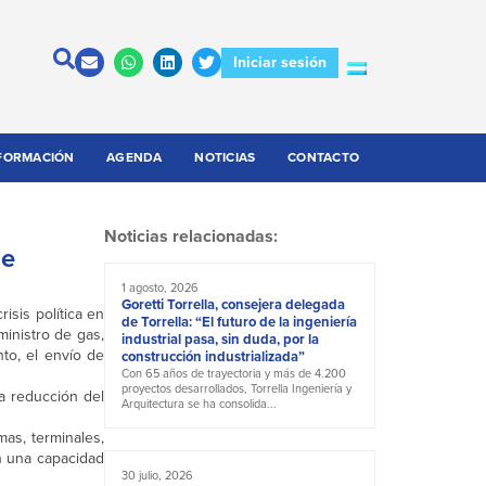
Iniciar sesión
FORMACIÓN
AGENDA
NOTICIAS
CONTACTO
Noticias relacionadas:
de
1 agosto, 2026
Goretti Torrella, consejera delegada
isis política en
de Torrella: “El futuro de la ingeniería
ministro de gas,
industrial pasa, sin duda, por la
to, el envío de
construcción industrializada”
Con 65 años de trayectoria y más de 4.200
proyectos desarrollados, Torrella Ingeniería y
la reducción del
Arquitectura se ha consolida...
as, terminales,
en una capacidad
30 julio, 2026