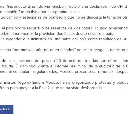
el Gasoducto Brasil-Bolivia (Gasbol), recibió una declaración de YPFB 
 también fue recibida por la argentina Ieasa.
 un campo y estaciones de bombeo y que no se descarta la toma de otra
el país podría recurrir a las reservas de gas natural licuado almacenad
 o bien incrementar la provisión doméstica desde el sur del país.
 suspender el suministro en una parte del país como resultado de «u
amba “por motivos aún no determinados” pone en riesgo la dotación d
.
esde las elecciones del pasado 20 de octubre, tras las que el preside
fraude. El domingo, y ante el informe preliminar de la auditoría de la
ones al constatar irregularidades, Morales presentó su renuncia, despu
l martes llegó exiliado a México, han protagonizado protestas y bloque
ército para apoyar a la Policía, que se ha visto desbordada.
cebook