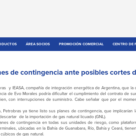
ODUCTOS
ÁREA SOCIOS
PROMOCIÓN COMERCIAL
CENTRO DE 
nes de contingencia ante posibles cortes 
ras y IEASA, compañía de integración energética de Argentina, que la cr
ncia de Evo Morales podría dificultar el cumplimiento del contrato de su
ien, con interrupciones de suministro. Cabe señalar que por el momen
, Petrobras ya tiene listo sus planes de contingencia, que implicarían 
escartar de la importación de gas natural licuado (GNL).
lanes de contingencia en todas sus unidades de riesgo, como plataform
terminales, ubicadas en la Bahía de Guanabara, Río, Bahía y Ceará, tien
 cúbicos de gas natural.