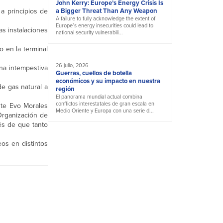
John Kerry: Europe’s Energy Crisis Is
a principios de
a Bigger Threat Than Any Weapon
A failure to fully acknowledge the extent of
Europe’s energy insecurities could lead to
s instalaciones
national security vulnerabili...
o en la terminal
26 julio, 2026
na intempestiva
Guerras, cuellos de botella
económicos y su impacto en nuestra
e gas natural a
región
El panorama mundial actual combina
conflictos interestatales de gran escala en
nte Evo Morales
Medio Oriente y Europa con una serie d...
 Organización de
és de que tanto
os en distintos