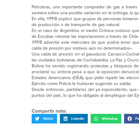
Petrobras, uno importante comprador de gas a través d
semana sobre una posible variación en la entrega, la que
En ella, YPFB explicó que grupos de personas tomaron
de producción o de transporte de gas natural.
En el caso de Argentina, el medio Crónica sostuvo que 
de Escobar, retomar las importaciones a través de Chile
YPFB advertió este miércoles de que podría tener que
caída de presión por motivos aún no determinados».
Una caída de presión en el gasoducto Carrasco-Cochab
las ciudades bolivianas de Cochabamba, La Paz y Oruro
Bolivia ha venido registrando protestas y bloqueos d
proclamó su victoria pese a que la oposición denunció 
Estados Americanos (OEA), que pidió repetir las elecci
Ejército como Policía le hubieran sugerido su salida.
Desde entonces, partidarios del ya expresidente, que e
puntos del país, lo que ha obligado al despliegue del Ej
Compartir nota:
Twitter
LinkedIn
WhatsApp
Fa