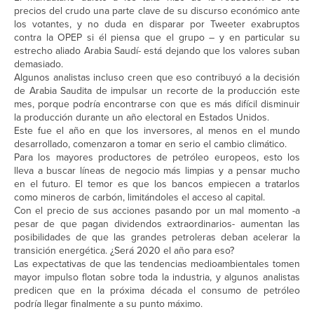
precios del crudo una parte clave de su discurso económico ante
los votantes, y no duda en disparar por Tweeter exabruptos
contra la OPEP si él piensa que el grupo – y en particular su
estrecho aliado Arabia Saudí- está dejando que los valores suban
demasiado.
Algunos analistas incluso creen que eso contribuyó a la decisión
de Arabia Saudita de impulsar un recorte de la producción este
mes, porque podría encontrarse con que es más difícil disminuir
la producción durante un año electoral en Estados Unidos.
Este fue el año en que los inversores, al menos en el mundo
desarrollado, comenzaron a tomar en serio el cambio climático.
Para los mayores productores de petróleo europeos, esto los
lleva a buscar líneas de negocio más limpias y a pensar mucho
en el futuro. El temor es que los bancos empiecen a tratarlos
como mineros de carbón, limitándoles el acceso al capital.
Con el precio de sus acciones pasando por un mal momento -a
pesar de que pagan dividendos extraordinarios- aumentan las
posibilidades de que las grandes petroleras deban acelerar la
transición energética. ¿Será 2020 el año para eso?
Las expectativas de que las tendencias medioambientales tomen
mayor impulso flotan sobre toda la industria, y algunos analistas
predicen que en la próxima década el consumo de petróleo
podría llegar finalmente a su punto máximo.