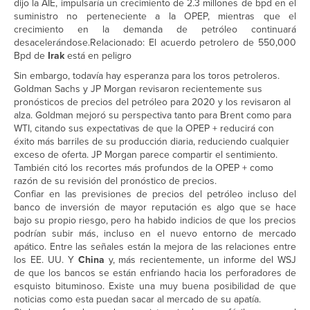
dijo la AIE, impulsaría un crecimiento de 2.3 millones de bpd en el
suministro no perteneciente a la OPEP, mientras que el
crecimiento en la demanda de petróleo continuará
desacelerándose.Relacionado: El acuerdo petrolero de 550,000
Bpd de
Irak
está en peligro
Sin embargo, todavía hay esperanza para los toros petroleros.
Goldman Sachs y JP Morgan revisaron recientemente sus
pronósticos de precios del petróleo para 2020 y los revisaron al
alza. Goldman mejoró su perspectiva tanto para Brent como para
WTI, citando sus expectativas de que la OPEP + reducirá con
éxito más barriles de su producción diaria, reduciendo cualquier
exceso de oferta. JP Morgan parece compartir el sentimiento.
También citó los recortes más profundos de la OPEP + como
razón de su revisión del pronóstico de precios.
Confiar en las previsiones de precios del petróleo incluso del
banco de inversión de mayor reputación es algo que se hace
bajo su propio riesgo, pero ha habido indicios de que los precios
podrían subir más, incluso en el nuevo entorno de mercado
apático. Entre las señales están la mejora de las relaciones entre
los EE. UU. Y
China
y, más recientemente, un informe del WSJ
de que los bancos se están enfriando hacia los perforadores de
esquisto bituminoso. Existe una muy buena posibilidad de que
noticias como esta puedan sacar al mercado de su apatía.