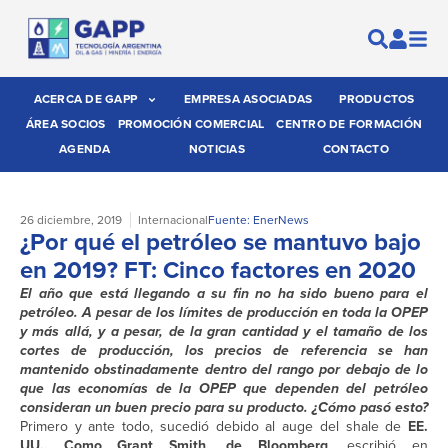
ACERCA DE GAPP
EMPRESA ASOCIADAS
PRODUCTOS
ÁREA SOCIOS
PROMOCIÓN COMERCIAL
CENTRO DE FORMACIÓN
AGENDA
NOTICIAS
CONTACTO
26 diciembre, 2019
Internacional
Fuente: EnerNews
¿Por qué el petróleo se mantuvo bajo
en 2019? FT: Cinco factores en 2020
El año que está llegando a su fin no ha sido bueno para el
petróleo. A pesar de los límites de producción en toda la OPEP
y más allá, y a pesar, de la gran cantidad y el tamaño de los
cortes de producción, los precios de referencia se han
mantenido obstinadamente dentro del rango por debajo de lo
que las economías de la OPEP que dependen del petróleo
consideran un buen precio para su producto. ¿Cómo pasó esto?
Primero y ante todo, sucedió debido al auge del shale de
EE.
UU., Como Grant Smith, de Bloomberg,
escribió en