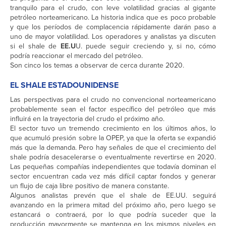
tranquilo para el crudo, con leve volatilidad gracias al gigante
petróleo norteamericano. La historia indica que es poco probable
y que los períodos de complacencia rápidamente darán paso a
uno de mayor volatilidad. Los operadores y analistas ya discuten
si el shale de
EE.U
U. puede seguir creciendo y, si no, cómo
podría reaccionar el mercado del petróleo.
Son cinco los temas a observar de cerca durante 2020.
EL SHALE ESTADOUNIDENSE
Las perspectivas para el crudo no convencional norteamericano
probablemente sean el factor específico del petróleo que más
influirá en la trayectoria del crudo el próximo año.
El sector tuvo un tremendo crecimiento en los últimos años, lo
que acumuló presión sobre la OPEP, ya que la oferta se expandió
más que la demanda. Pero hay señales de que el crecimiento del
shale podría desacelerarse o eventualmente revertirse en 2020.
Las pequeñas compañías independientes que todavía dominan el
sector encuentran cada vez más difícil captar fondos y generar
un flujo de caja libre positivo de manera constante.
Algunos analistas prevén que el shale de EE.UU. seguirá
avanzando en la primera mitad del próximo año, pero luego se
estancará o contraerá, por lo que podría suceder que la
producción mayormente se mantenga en los mismos niveles en