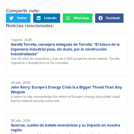
Compartir nota:
Twitter
LinkedIn
WhatsApp
Facebook
Noticias relacionadas:
1 agosto, 2026
Goretti Torrella, consejera delegada de Torrella: “El futuro de la
ingeniería industrial pasa, sin duda, por la construcción
industrializada”
Con 65 años de trayectoria y más de 4.200 proyectos desarrollados, Torrella
Ingeniería y Arquitectura se ha consolida...
30 julio, 2026
John Kerry: Europe’s Energy Crisis Is a Bigger Threat Than Any
Weapon
A failure to fully acknowledge the extent of Europe’s energy insecurities could
lead to national security vulnerabili...
26 julio, 2026
Guerras, cuellos de botella económicos y su impacto en nuestra
región