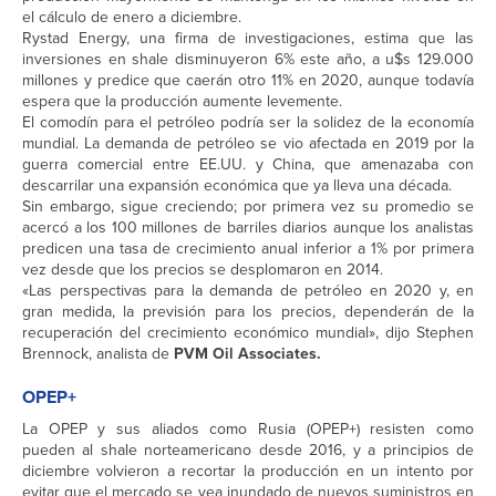
el cálculo de enero a diciembre.
Rystad Energy, una firma de investigaciones, estima que las
inversiones en shale disminuyeron 6% este año, a u$s 129.000
millones y predice que caerán otro 11% en 2020, aunque todavía
espera que la producción aumente levemente.
El comodín para el petróleo podría ser la solidez de la economía
mundial. La demanda de petróleo se vio afectada en 2019 por la
guerra comercial entre EE.UU. y China, que amenazaba con
descarrilar una expansión económica que ya lleva una década.
Sin embargo, sigue creciendo; por primera vez su promedio se
acercó a los 100 millones de barriles diarios aunque los analistas
predicen una tasa de crecimiento anual inferior a 1% por primera
vez desde que los precios se desplomaron en 2014.
«Las perspectivas para la demanda de petróleo en 2020 y, en
gran medida, la previsión para los precios, dependerán de la
recuperación del crecimiento económico mundial», dijo Stephen
Brennock, analista de
PVM Oil Associates.
OPEP+
La OPEP y sus aliados como Rusia (OPEP+) resisten como
pueden al shale norteamericano desde 2016, y a principios de
diciembre volvieron a recortar la producción en un intento por
evitar que el mercado se vea inundado de nuevos suministros en