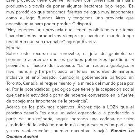
Este proyecto, tiene que ver también con diversificar la matriz
productiva a través de poner algunas hectáreas bajo riego. “Es
muy paradójico que tengamos fuentes de agua muy importantes
como el lago Buenos Aires y tengamos una provincia que
necesita agua para poder producir”, disparó.
“Hoy tenemos una provincia que tienen posibilidades de tomar
financiamientos productivos siempre y cuando el mundo tenga
una oferta que sea razonable”, agregó Álvarez.
Minería
Sobre este recurso no renovable, el jefe de gabinete se
pronunció acerca de uno los grandes potenciales que tiene la
provincia, el macizo del Deseado. “Es un recurso geológico a
nivel mundial y ha participado en ferias mundiales de minería.
Inclusive el año pasado, cuando la gobernadora participó en
Toronto, Canadá, el requerimiento y la mirada del mundo pasa por
él. Por la potencialidad geológica que tiene y la aceptación social
que tiene la actividad a partir de haberse convertido en la fuente
de trabajo más importante de la provincia”.
Acerca de los próximos objetivos, Álvarez dijo a LOZN que el
próximo desafío “es darle un valor agregado a la producción a
partir de una refinería, seguir logrando una cadena de valor
alrededor de la actividad donde más empresas puedan participar
y más santacruceños puedan encontrar trabajo”.
Fuente: La
Opinión Austral