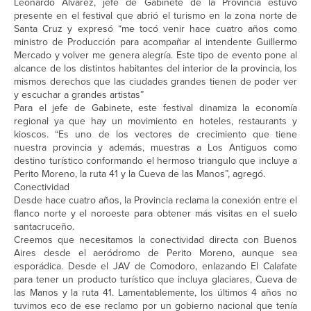
Leonardo Álvarez, jefe de Gabinete de la Provincia estuvo
presente en el festival que abrió el turismo en la zona norte de
Santa Cruz y expresó “me tocó venir hace cuatro años como
ministro de Producción para acompañar al intendente Guillermo
Mercado y volver me genera alegría. Este tipo de evento pone al
alcance de los distintos habitantes del interior de la provincia, los
mismos derechos que las ciudades grandes tienen de poder ver
y escuchar a grandes artistas”
Para el jefe de Gabinete, este festival dinamiza la economía
regional ya que hay un movimiento en hoteles, restaurants y
kioscos. “Es uno de los vectores de crecimiento que tiene
nuestra provincia y además, muestras a Los Antiguos como
destino turístico conformando el hermoso triangulo que incluye a
Perito Moreno, la ruta 41 y la Cueva de las Manos”, agregó.
Conectividad
Desde hace cuatro años, la Provincia reclama la conexión entre el
flanco norte y el noroeste para obtener más visitas en el suelo
santacruceño.
Creemos que necesitamos la conectividad directa con Buenos
Aires desde el aeródromo de Perito Moreno, aunque sea
esporádica. Desde el JAV de Comodoro, enlazando El Calafate
para tener un producto turístico que incluya glaciares, Cueva de
las Manos y la ruta 41. Lamentablemente, los últimos 4 años no
tuvimos eco de ese reclamo por un gobierno nacional que tenía