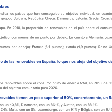
mbros
, indica los países que han conseguido su objetivo individual, en cuant
grupo-, Bulgaria, República Checa, Dinamarca, Estonia, Gracia, Croacia, I
upo. En 2018, la proporción de renovables en el país sobre el consum
 objetivo, con menos de un punto por debajo. En cuanto a Alemania, Lux
ntos por debajo); Francia (6,4 puntos); Irlanda (4,9 puntos); Reino Un
o de las renovables en España, lo que nos aleja del objetivo d
de renovables sobre el consumo bruto de energía total, en 2018, del 
 del objetivo comunitario para 2020.
renovables tienen un peso superior al 50%, concretamente, un 
 con un 40,3%, Dinamarca, con un 36,1%, y Austria, con un 33,4%.
7,4%, Malta, con un 8%, Luxemburgo, con un 9,1% y Bélgica, con un 9,4%