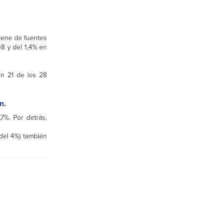
viene de fuentes
8 y del 1,4% en
en 21 de los 28
n.
7%. Por detrás,
 del 4%) también