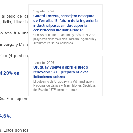
1 agosto, 2026
o al peso de las
Goretti Torrella, consejera delegada
de Torrella: “El futuro de la ingeniería
talia, Lituania,
industrial pasa, sin duda, por la
construcción industrializada”
o total fue una
Con 65 años de trayectoria y más de 4.200
proyectos desarrollados, Torrella Ingeniería y
Arquitectura se ha consolida...
emburgo y Malta
ido (4 puntos);
1 agosto, 2026
Uruguay vuelve a abrir el juego
renovable: UTE prepara nuevas
el 20% en
licitaciones solares
El gobierno de Uruguay y la Administración
Nacional de Usinas y Trasmisiones Eléctricas
del Estado (UTE) preparan nue...
18%. Eso supone
54,6%.
. Estos son los