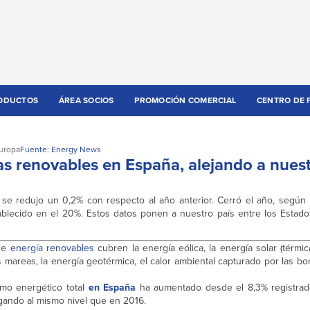
ODUCTOS
ÁREA SOCIOS
PROMOCIÓN COMERCIAL
CENTRO DE 
uropa
Fuente: Energy News
as renovables en España, alejando a nuest
, se redujo un 0,2% con respecto al año anterior. Cerró el año, según 
tablecido en el 20%. Estos datos ponen a nuestro país entre los Estad
 de
energía renovables
cubren la energía eólica, la energía solar (térmica
las mareas, la energía geotérmica, el calor ambiental capturado por las b
mo energético total
en España
ha aumentado desde el 8,3% registrad
gando al mismo nivel que en 2016.