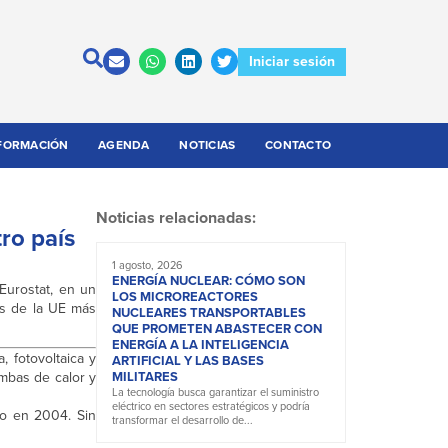
Iniciar sesión
FORMACIÓN
AGENDA
NOTICIAS
CONTACTO
Noticias relacionadas:
ro país
1 agosto, 2026
ENERGÍA NUCLEAR: CÓMO SON
Eurostat, en un
LOS MICROREACTORES
os de la UE más
NUCLEARES TRANSPORTABLES
QUE PROMETEN ABASTECER CON
ENERGÍA A LA INTELIGENCIA
, fotovoltaica y
ARTIFICIAL Y LAS BASES
ombas de calor y
MILITARES
La tecnología busca garantizar el suministro
eléctrico en sectores estratégicos y podría
o en 2004. Sin
transformar el desarrollo de...