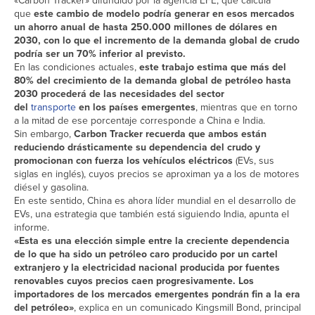
«Carbon Tracker» difundido por la agencia EFE, que calcula
que
este cambio de modelo podría generar en esos mercados
un ahorro anual de hasta 250.000 millones de dólares en
2030, con lo que el incremento de la demanda global de crudo
podría ser un 70% inferior al previsto.
En las condiciones actuales,
este trabajo estima que más del
80% del crecimiento de la demanda global de petróleo hasta
2030 procederá de las necesidades del sector
del
transporte
en los países emergentes
, mientras que en torno
a la mitad de ese porcentaje corresponde a China e India.
Sin embargo,
Carbon Tracker recuerda que ambos están
reduciendo drásticamente su dependencia del crudo y
promocionan con fuerza los vehículos eléctricos
(EVs, sus
siglas en inglés), cuyos precios se aproximan ya a los de motores
diésel y gasolina.
En este sentido, China es ahora líder mundial en el desarrollo de
EVs, una estrategia que también está siguiendo India, apunta el
informe.
«Esta es una elección simple entre la creciente dependencia
de lo que ha sido un petróleo caro producido por un cartel
extranjero y la electricidad nacional producida por fuentes
renovables cuyos precios caen progresivamente. Los
importadores de los mercados emergentes pondrán fin a la era
del petróleo»
, explica en un comunicado Kingsmill Bond, principal