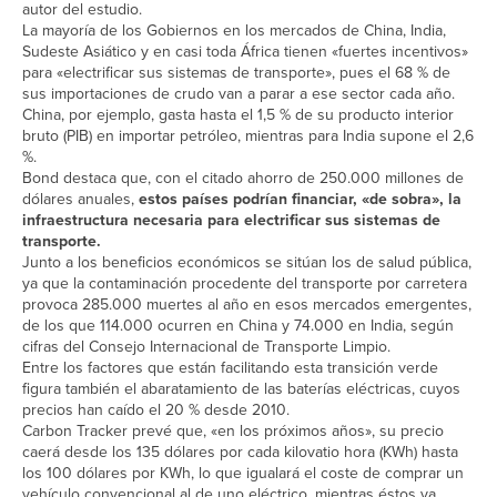
autor del estudio.
La mayoría de los Gobiernos en los mercados de China, India,
Sudeste Asiático y en casi toda África tienen «fuertes incentivos»
para «electrificar sus sistemas de transporte», pues el 68 % de
sus importaciones de crudo van a parar a ese sector cada año.
China, por ejemplo, gasta hasta el 1,5 % de su producto interior
bruto (PIB) en importar petróleo, mientras para India supone el 2,6
%.
Bond destaca que, con el citado ahorro de 250.000 millones de
dólares anuales,
estos países podrían financiar, «de sobra», la
infraestructura necesaria para electrificar sus sistemas de
transporte.
Junto a los beneficios económicos se sitúan los de salud pública,
ya que la contaminación procedente del transporte por carretera
provoca 285.000 muertes al año en esos mercados emergentes,
de los que 114.000 ocurren en China y 74.000 en India, según
cifras del Consejo Internacional de Transporte Limpio.
Entre los factores que están facilitando esta transición verde
figura también el abaratamiento de las baterías eléctricas, cuyos
precios han caído el 20 % desde 2010.
Carbon Tracker prevé que, «en los próximos años», su precio
caerá desde los 135 dólares por cada kilovatio hora (KWh) hasta
los 100 dólares por KWh, lo que igualará el coste de comprar un
vehículo convencional al de uno eléctrico, mientras éstos ya