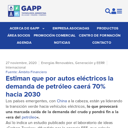
ACERCA DE GAPP
EMPRESA ASOCIADAS
PRODUCTOS
ÁREA SOCIOS
PROMOCIÓN COMERCIAL
CENTRO DE FORMACIÓN
AGENDA
NOTICIAS
CONTACTO
27 noviembre, 2020
Energías Renovables
,
Generación y EERR
Internacional
Fuente: Ámbito Financiero
Estiman que por autos eléctricos la
demanda de petróleo caerá 70%
hacia 2030
Los países emergentes, con
China
a la cabeza, están ya liderando
la transición verde hacia vehículos eléctricos,
lo que provocará
una marcada caída de la demanda del crudo y pondrá fin a la
«era del
petróleo
«.
Así lo indica un estudio publicado por el laboratorio de ideas