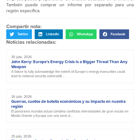
También puede comprar un informe por separado para una
región específica.
Compartir nota:
Twitter
LinkedIn
WhatsApp
Facebook
Noticias relacionadas:
30 julio, 2026
John Kerry: Europe’s Energy Crisis Is a Bigger Threat Than Any
Weapon
A failure to fully acknowledge the extent of Europe’s energy insecurities could
lead to national security vulnerabili...
26 julio, 2026
Guerras, cuellos de botella económicos y su impacto en nuestra
región
El panorama mundial actual combina conflictos interestatales de gran escala en
Medio Oriente y Europa con una serie d...
25 julio, 2026