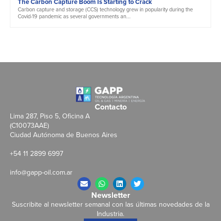
The Carbon Capture Boom Is Starting to Crack
Carbon capture and storage (CCS) technology grew in popularity during the
Covid-19 pandemic as several governments an...
Contacto
Lima 287, Piso 5, Oficina A
(C10073AAE)
Ciudad Autónoma de Buenos Aires
+54 11 2899 6997
info@gapp-oil.com.ar
Newsletter
Suscribite al newsletter semanal con las últimas novedades de la
Industria.