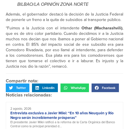
BILBAO/LA OPINIÓN ZONA NORTE
Además, el gobernador destacó la decisión de la Justicia Federal
de ponerle un freno a la quita de subsidios al transporte público.
“Fuimos a la Justicia con el intendente
Othar (Macharashvili)
,
que es de otro color partidario. Cuando decidimos ir a la Justicia
muchos nos decían que nos íbamos a poner al Gobierno nacional
en contra. El 85% del impacto social de ese subsidio era para
Comodoro Rivadavia, por eso llamé al intendente, para defender
a los comodorenses. Esa plata era para los comodorenses que
tienen que tomarse el colectivo e ir a laburar. Es injusto y la
Justicia nos dio la razón”, remarcó.
Compartir nota:
Twitter
LinkedIn
WhatsApp
Facebook
Noticias relacionadas:
2 agosto, 2026
Entrevista exclusiva a Javier Milei: “En 10 años Neuquén y Río
Negro serán increíblemente prósperas”
El presidente Javier Milei ratificó a la reforma de la Carta Orgánica del Banco
Central como la principal prioridad d...