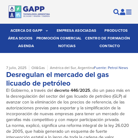
ACERCA DE GAPP
EMPRESA ASOCIADAS
PRODUCTOS
ÁREA SOCIOS
PROMOCIÓN COMERCIAL
CENTRO DE FORMACIÓN
AGENDA
NOTICIAS
CONTACTO
7 julio, 2025
Oil&Gas
América del Sur
,
Argentina
Fuente: Petrol News
Desregulan el mercado del gas
licuado de petróleo
El Gobierno, a través del
decreto 446/2025
, dio un paso más en
la desregulación del sector del gas licuado de petróleo (GLP) al
avanzar con la eliminación de los precios de referencia, de las
autorizaciones previas para exportar y la simplificación de la
incorporación de nuevas empresas para tener un mercado de
garrafas más competitivo y con mayor participación privada.
La norma, explicó, significa una reforma integral de la ley 26.020
de 2005, que había generado un esquema de fuerte
intervención estatal a lo largo de toda la cadena de valor