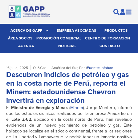
ACERCA DE GAPP
EMPRESA ASOCIADAS
PRODUCTOS
ÁREA SOCIOS
PROMOCIÓN COMERCIAL
CENTRO DE FORMACIÓN
AGENDA
NOTICIAS
CONTACTO
16 julio, 2025
Oil&Gas
América del Sur
,
Perú
Fuente: Infobae
Descubren indicios de petróleo y gas
en la costa norte de Perú, reporta el
Minem: estadounidense Chevron
invertirá en exploración
El
Ministro de Energía y Minas
(
Minem
), Jorge Montero, informó
que los estudios sísmicos realizados por la empresa Anadarko en
el
Lote Z-62
, ubicado en la costa norte de Perú, han revelado
evidencias de un nuevo yacimiento de petróleo y gas. Este
hallazgo se localiza en el zócalo continental, frente a las regiones
de La Libertad y Lambayeque, y podría tener un impacto positivo