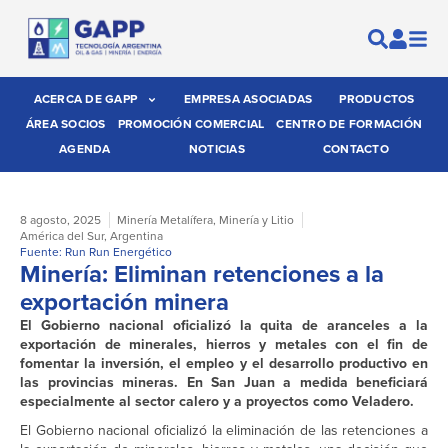
ACERCA DE GAPP
EMPRESA ASOCIADAS
PRODUCTOS
ÁREA SOCIOS
PROMOCIÓN COMERCIAL
CENTRO DE FORMACIÓN
AGENDA
NOTICIAS
CONTACTO
8 agosto, 2025
Minería Metalífera
,
Minería y Litio
América del Sur
,
Argentina
Fuente: Run Run Energético
Minería: Eliminan retenciones a la
exportación minera
El Gobierno nacional oficializó la quita de aranceles a la
exportación de minerales, hierros y metales con el fin de
fomentar la inversión, el empleo y el desarrollo productivo en
las provincias mineras. En San Juan a medida beneficiará
especialmente al sector calero y a proyectos como Veladero.
El Gobierno nacional oficializó la eliminación de las retenciones a