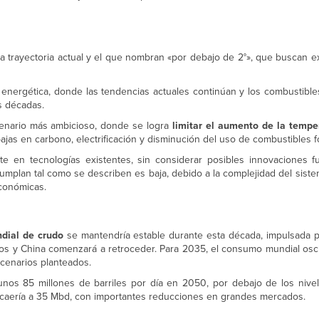
 la trayectoria actual y el que nombran «por debajo de 2°», que buscan e
 energética, donde las tendencias actuales continúan y los combustible
as décadas.
scenario más ambicioso, donde se logra
limitar el aumento de la tempe
jas en carbono, electrificación y disminución del uso de combustibles fó
 en tecnologías existentes, sin considerar posibles innovaciones f
umplan tal como se describen es baja, debido a la complejidad del sist
económicas.
dial de crudo
se mantendría estable durante esta década, impulsada po
os y China comenzará a retroceder. Para 2035, el consumo mundial oscil
scenarios planteados.
 unos 85 millones de barriles por día en 2050, por debajo de los nivel
, caería a 35 Mbd, con importantes reducciones en grandes mercados.