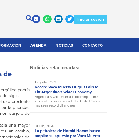
Iniciar sesión
FORMACIÓN
AGENDA
NOTICIAS
CONTACTO
Noticias relacionadas:
s de
1 agosto, 2026
Record Vaca Muerta Output Fails to
ergética podría
Lift Argentina’s Wider Economy
 de siglo.
Argentina’s Vaca Muerta is booming as the
el uso creciente
key shale province outside the United States
has seen record oil and near-r...
tar la prioridad
onomista jefe de
hacia una mayor
31 julio, 2026
Otros, en cambio,
La petrolera de Harold Hamm busca
ampliar su apuesta por Vaca Muerta
ternacionales de