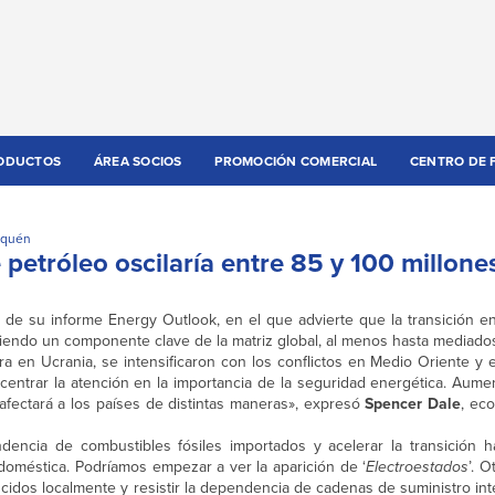
ODUCTOS
ÁREA SOCIOS
PROMOCIÓN COMERCIAL
CENTRO DE 
uquén
petróleo oscilaría entre 85 y 100 millone
 de su informe Energy Outlook, en el que advierte que la transición en
iendo un componente clave de la matriz global, al menos hasta mediados
ra en Ucrania, se intensificaron con los conflictos en Medio Oriente y 
centrar la atención en la importancia de la seguridad energética. Aumen
fectará a los países de distintas maneras», expresó
Spencer Dale
, ec
ndencia de combustibles fósiles importados y acelerar la transición 
 doméstica. Podríamos empezar a ver la aparición de ‘
Electroestados
’. 
ucidos localmente y resistir la dependencia de cadenas de suministro in