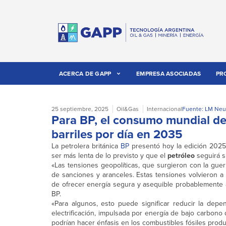
ACERCA DE GAPP
EMPRESA ASOCIADAS
PR
25 septiembre, 2025
Oil&Gas
Internacional
Fuente: LM Ne
Para BP, el consumo mundial de 
barriles por día en 2035
La petrolera británica
BP
presentó hoy la edición 2025
ser más lenta de lo previsto y que el
petróleo
seguirá s
«Las tensiones geopolíticas, que surgieron con la guer
de sanciones y aranceles. Estas tensiones volvieron a 
de ofrecer energía segura y asequible probablemente a
BP.
«Para algunos, esto puede significar reducir la depe
electrificación, impulsada por energía de bajo carbono
podrían hacer énfasis en los combustibles fósiles prod