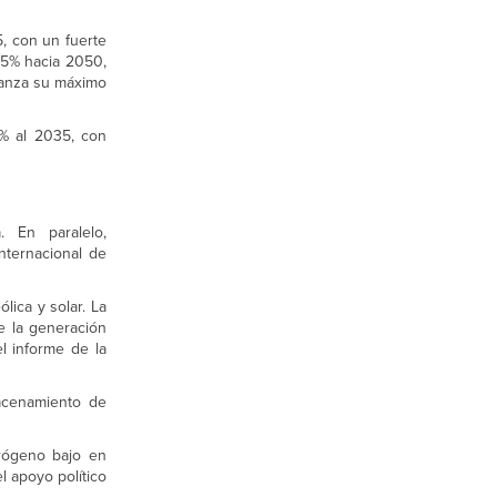
, con un fuerte
55% hacia 2050,
canza su máximo
% al 2035, con
 En paralelo,
Internacional de
lica y solar. La
de la generación
l informe de la
macenamiento de
drógeno bajo en
 apoyo político