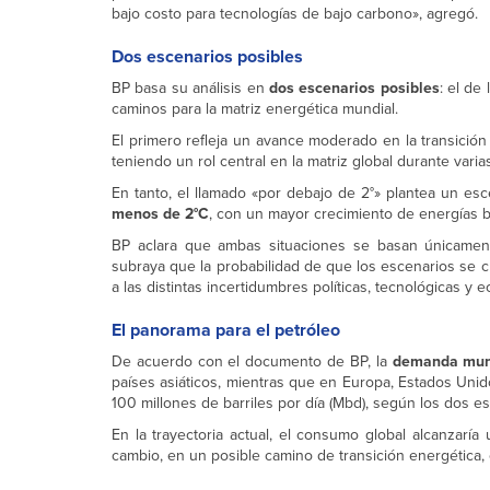
bajo costo para tecnologías de bajo carbono», agregó.
Dos escenarios posibles
BP basa su análisis en
dos escenarios posibles
: el de
caminos para la matriz energética mundial.
El primero refleja un avance moderado en la transición
teniendo un rol central en la matriz global durante vari
En tanto, el llamado «por debajo de 2°» plantea un e
menos de 2°C
, con un mayor crecimiento de energías ba
BP aclara que ambas situaciones se basan únicamente
subraya que la probabilidad de que los escenarios se c
a las distintas incertidumbres políticas, tecnológicas y 
El panorama para el petróleo
De acuerdo con el documento de BP, la
demanda mun
países asiáticos, mientras que en Europa, Estados Unid
100 millones de barriles por día (Mbd), según los dos e
En la trayectoria actual, el consumo global alcanzaría
cambio, en un posible camino de transición energética