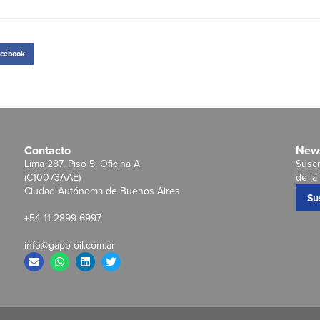
cebook
Contacto
News
Lima 287, Piso 5, Oficina A
Suscr
(C10073AAE)
de la 
Ciudad Autónoma de Buenos Aires
Su
+54 11 2899 6997
info@gapp-oil.com.ar