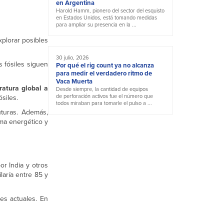
en Argentina
Harold Hamm, pionero del sector del esquisto
en Estados Unidos, está tomando medidas
para ampliar su presencia en la ...
xplorar posibles
30 julio, 2026
s fósiles siguen
Por qué el rig count ya no alcanza
para medir el verdadero ritmo de
Vaca Muerta
ratura global a
Desde siempre, la cantidad de equipos
de perforación activos fue el número que
siles.
todos miraban para tomarle el pulso a ...
uturas. Además,
ema energético y
r India y otros
aría entre 85 y
es actuales. En