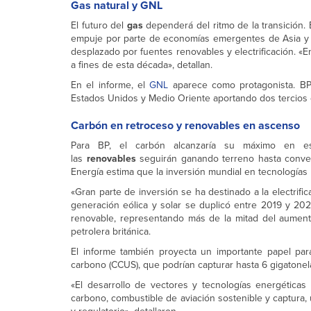
Gas natural y GNL
El futuro del
gas
dependerá del ritmo de la transición.
empuje por parte de economías emergentes de Asia y M
desplazado por fuentes renovables y electrificación. «
a fines de esta década», detallan.
En el informe, el
GNL
aparece como protagonista. B
Estados Unidos y Medio Oriente aportando dos tercios 
Carbón en retroceso y renovables en ascenso
Para BP, el carbón alcanzaría su máximo en es
las
renovables
seguirán ganando terreno hasta converti
Energía estima que la inversión mundial en tecnologías
«Gran parte de inversión se ha destinado a la electrific
generación eólica y solar se duplicó entre 2019 y 20
renovable, representando más de la mitad del aumento
petrolera británica.
El informe también proyecta un importante papel para
carbono (CCUS), que podrían capturar hasta 6 gigaton
«El desarrollo de vectores y tecnologías energétic
carbono, combustible de aviación sostenible y captura,