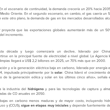
 En el escenario de continuidad, la demanda crecería un 20% hacia 2035
edio Oriente. En el segundo escenario, en cambio, el gas caería un 
En este otro plano, la demanda de gas en los mercados desarrollados al
P proyecta que las exportaciones globales aumentarán más de un 50
del incremento.
ta década y luego comenzaría un declive, liderado por China.
rse en la principal fuente de electricidad a nivel global. La Agencia 
 limpias llegará a US$ 2,2 billones en 2025, un 70% más que en 2000.
ación y a la generación eléctrica baja en carbono, liderada por energía eó
24, impulsada principalmente por la
solar
. China lideró el crecimiento 
 de la generación eólica y solar en los últimos cinco años», señala e
 la industria del
hidrógeno
y para las tecnologías de captura y al
eladas de CO anuales en 2050.
as bajas en carbono menos maduras y de mayor costo, incluyendo hi
 uso y (CCUS),
sigue en etapas muy iniciales
y depende fuertemente del