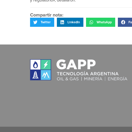
y regulatorio», detallaron.
Compartir nota:
Twitter
LinkedIn
WhatsApp
Fa