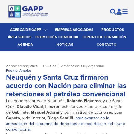
ACERCA DE GAPP
EMPRESA ASOCIADAS
PRODUCTOS
ÁREA SOCIOS
PROMOCIÓN COMERCIAL
CENTRO DE FORMACIÓN
AGENDA
NOTICIAS
CONTACTO
27 noviembre, 2025
Oil&Gas
América del Sur
,
Argentina
Fuente: Ambito
Neuquén y Santa Cruz firmaron
acuerdo con Nación para eliminar las
retenciones al petróleo convencional
Los gobernadores de Neuquén,
Rolando Figueroa
, y de Santa
Cruz,
Claudio Vidal
, firmaron este jueves acuerdos con el jefe
de Gabinete,
Manuel Adorni
y los ministros de Economía,
Luis
Caputo
, y del Interior,
Diego Santilli
,
para avanzar en la
adecuación del esquema de derechos de exportación del crudo
convencional.