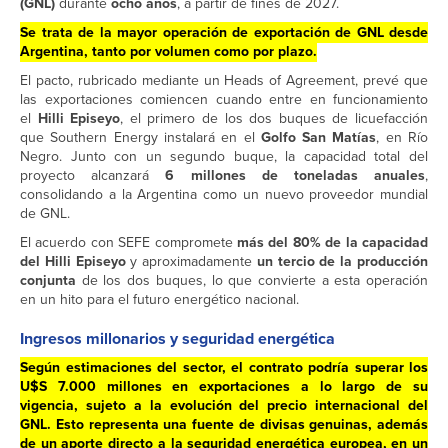
(GNL)
durante
ocho años
, a partir de fines de 2027.
Se trata de la mayor operación de
exportación de GNL
desde
Argentina, tanto por volumen como por plazo.
El pacto, rubricado mediante un Heads of Agreement, prevé que
las exportaciones comiencen cuando entre en funcionamiento
el
Hilli Episeyo
, el primero de los dos buques de licuefacción
que Southern Energy instalará en el
Golfo San Matías
, en Río
Negro. Junto con un segundo buque, la capacidad total del
proyecto alcanzará
6 millones de toneladas anuales
,
consolidando a la Argentina como un nuevo proveedor mundial
de GNL.
El acuerdo con SEFE compromete
más del 80% de la capacidad
del Hilli Episeyo
y aproximadamente
un tercio de la producción
conjunta
de los dos buques, lo que convierte a esta operación
en un hito para el futuro energético nacional.
Ingresos millonarios y seguridad energética
Según estimaciones del sector, el contrato podría superar los
U$S 7.000 millones en exportaciones a lo largo de su
vigencia, sujeto a la evolución del precio internacional del
GNL. Esto representa una fuente de divisas genuinas, además
de un aporte directo a la seguridad energética europea, en un