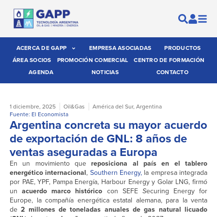
ACERCA DE GAPP
EMPRESA ASOCIADAS
PRODUCTOS
ÁREA SOCIOS
PROMOCIÓN COMERCIAL
CENTRO DE FORMACIÓN
AGENDA
NOTICIAS
CONTACTO
1 diciembre, 2025
Oil&Gas
América del Sur
,
Argentina
Fuente: El Economista
Argentina concreta su mayor acuerdo
de exportación de GNL: 8 años de
ventas aseguradas a Europa
En un movimiento que
reposiciona al país en el tablero
energético internacional
,
Southern Energy,
la empresa integrada
por PAE, YPF, Pampa Energía, Harbour Energy y Golar LNG, firmó
un
acuerdo marco histórico
con SEFE
S
ecuring Energy for
Europe, la compañía energética estatal alemana, para la venta
de
2 millones de toneladas anuales de gas natural licuado