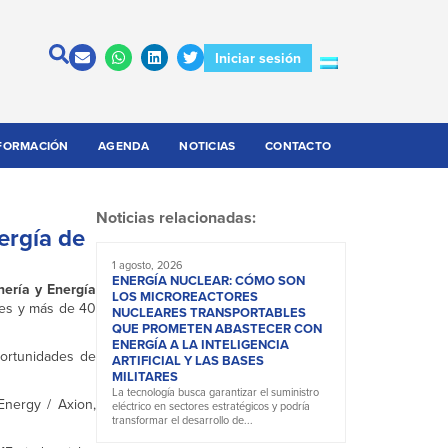
Iniciar sesión
FORMACIÓN
AGENDA
NOTICIAS
CONTACTO
Noticias relacionadas:
ergía de
1 agosto, 2026
ENERGÍA NUCLEAR: CÓMO SON
nería y Energía
LOS MICROREACTORES
ses y más de 40
NUCLEARES TRANSPORTABLES
QUE PROMETEN ABASTECER CON
ENERGÍA A LA INTELIGENCIA
portunidades de
ARTIFICIAL Y LAS BASES
MILITARES
La tecnología busca garantizar el suministro
nergy / Axion,
eléctrico en sectores estratégicos y podría
transformar el desarrollo de...