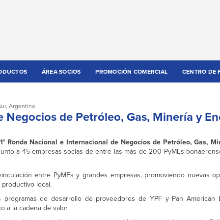
ODUCTOS
ÁREA SOCIOS
PROMOCIÓN COMERCIAL
CENTRO DE 
Sur
,
Argentina
 Negocios de Petróleo, Gas, Minería y En
1° Ronda Nacional e Internacional de Negocios de Petróleo, Gas, Mi
junto a 45 empresas socias de entre las más de 200 PyMEs bonaeren
a vinculación entre PyMEs y grandes empresas, promoviendo nuevas o
productivo local.
os programas de desarrollo de proveedores de YPF y Pan American E
o a la cadena de valor.