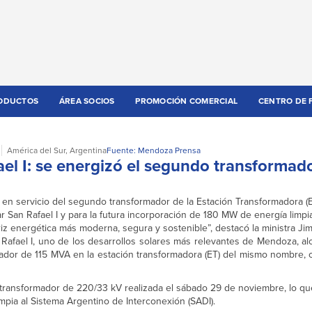
ODUCTOS
ÁREA SOCIOS
PROMOCIÓN COMERCIAL
CENTRO DE 
América del Sur
,
Argentina
Fuente: Mendoza Prensa
el I: se energizó el segundo transformado
 en servicio del segundo transformador de la Estación Transformadora (
ar San Rafael I y para la futura incorporación de 180 MW de energía limpia
 energética más moderna, segura y sostenible”, destacó la ministra Jim
Rafael I, uno de los desarrollos solares más relevantes de Mendoza, a
ador de 115 MVA en la estación transformadora (ET) del mismo nombre, o
 transformador de 220/33 kV realizada el sábado 29 de noviembre, lo qu
impia al Sistema Argentino de Interconexión (SADI).