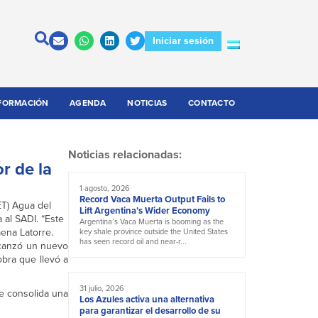
Iniciar sesión
FORMACIÓN
AGENDA
NOTICIAS
CONTACTO
Noticias relacionadas:
r de la
1 agosto, 2026
Record Vaca Muerta Output Fails to
ET) Agua del
Lift Argentina’s Wider Economy
 al SADI. “Este
Argentina’s Vaca Muerta is booming as the
ena Latorre.
key shale province outside the United States
has seen record oil and near-r...
lcanzó un nuevo
bra que llevó a
31 julio, 2026
e consolida una
Los Azules activa una alternativa
para garantizar el desarrollo de su