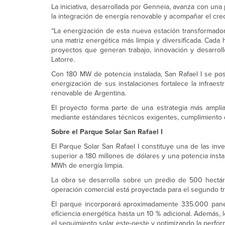
La iniciativa, desarrollada por Genneia, avanza con una pl
la integración de energía renovable y acompañar el crec
“La energización de esta nueva estación transformador
una matriz energética más limpia y diversificada. Cada 
proyectos que generan trabajo, innovación y desarrollo
Latorre.
Con 180 MW de potencia instalada, San Rafael I se pos
energización de sus instalaciones fortalece la infraest
renovable de Argentina.
El proyecto forma parte de una estrategia más amplia
mediante estándares técnicos exigentes, cumplimiento de
Sobre el Parque Solar San Rafael I
El Parque Solar San Rafael I constituye una de las i
superior a 180 millones de dólares y una potencia ins
MWh de energía limpia.
La obra se desarrolla sobre un predio de 500 hectár
operación comercial está proyectada para el segundo t
El parque incorporará aproximadamente 335.000 paneles
eficiencia energética hasta un 10 % adicional. Además,
el seguimiento solar este-oeste y optimizando la perform