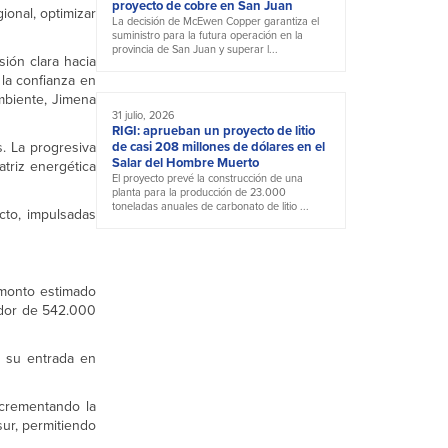
proyecto de cobre en San Juan
gional, optimizar
La decisión de McEwen Copper garantiza el
suministro para la futura operación en la
provincia de San Juan y superar l...
ión clara hacia
 la confianza en
mbiente, Jimena
31 julio, 2026
RIGI: aprueban un proyecto de litio
. La progresiva
de casi 208 millones de dólares en el
Salar del Hombre Muerto
atriz energética
El proyecto prevé la construcción de una
planta para la producción de 23.000
toneladas anuales de carbonato de litio ...
cto, impulsadas
 monto estimado
edor de 542.000
y su entrada en
ncrementando la
ur, permitiendo