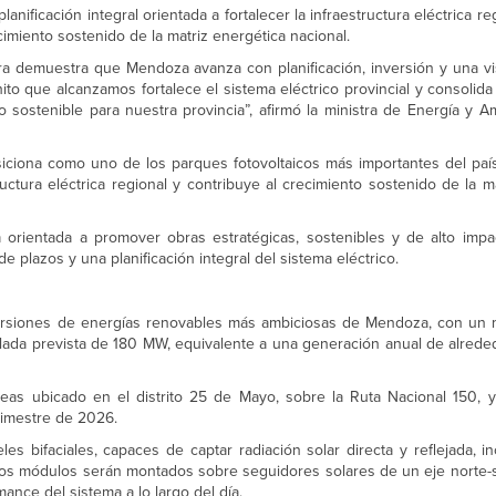
anificación integral orientada a fortalecer la infraestructura eléctrica re
imiento sostenido de la matriz energética nacional.
a demuestra que Mendoza avanza con planificación, inversión y una vis
hito que alcanzamos fortalece el sistema eléctrico provincial y consolida
 sostenible para nuestra provincia”, afirmó la ministra de Energía y A
iciona como uno de los parques fotovoltaicos más importantes del país
ructura eléctrica regional y contribuye al crecimiento sostenido de la m
 orientada a promover obras estratégicas, sostenibles y de alto impa
 plazos y una planificación integral del sistema eléctrico.
nversiones de energías renovables más ambiciosas de Mendoza, con un
talada prevista de 180 MW, equivalente a una generación anual de alred
eas ubicado en el distrito 25 de Mayo, sobre la Ruta Nacional 150, 
rimestre de 2026.
 bifaciales, capaces de captar radiación solar directa y reflejada, i
 los módulos serán montados sobre seguidores solares de un eje norte-s
ance del sistema a lo largo del día.