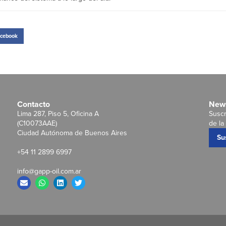
cebook
Contacto
News
Lima 287, Piso 5, Oficina A
Suscr
(C10073AAE)
de la 
Ciudad Autónoma de Buenos Aires
Su
+54 11 2899 6997
info@gapp-oil.com.ar