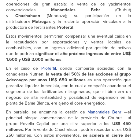
operaciones de gran escala: la venta de los yacimientos
convencionales
Manantiales Behr
(Chubut)
y
Chachahuen
(Mendoza); su participación en la
distribuidora
Metrogas
y la reciente operación vinculada a la
productora de fertilizantes
Profertil
.
Estos movimientos permitirían compensar una eventual caída en
la recaudación por exportaciones y ventas locales de
combustibles, con un ingreso adicional por gestión de activos
que le podrían
significar el año próximo ingresos de entre US$
1.600 y US$ 2.000 millones
.
En el caso de
Profertil
, donde compartía sociedad con la
canadiense Nutrien,
la venta del 50% de las acciones al grupo
Adecoagro por unos US$ 650 millones
es una operación que
garantiza liquidez inmediata, con lo cual a compañía abandona el
segmento de los fertilizantes nitrogenados, que si bien era un
negocio de alta rentabilidad y posibilidad de expansión en la
planta de Bahía Blanca, era ajeno al core energético.
En paralelo, se encamina la cesión de
Manantiales Behr
—el
principal bloque convencional de la provincia de Chubut— al
grupo Rovella Capital por una cifra superior a los
US$ 450
millones
. Por la venta de Chachahuen, podría recaudar otros US$
250 millones. Con estos movimientos,
se acelera el cierre del