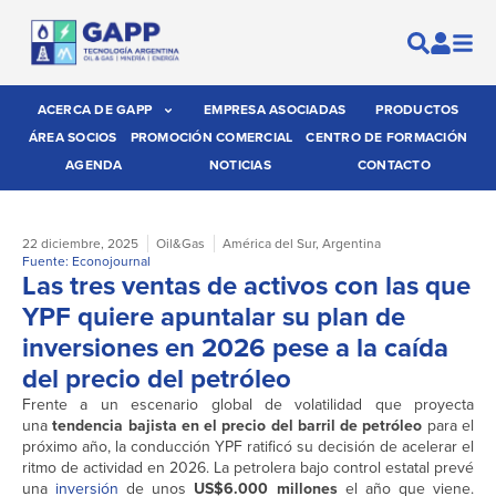
ACERCA DE GAPP
EMPRESA ASOCIADAS
PRODUCTOS
ÁREA SOCIOS
PROMOCIÓN COMERCIAL
CENTRO DE FORMACIÓN
AGENDA
NOTICIAS
CONTACTO
22 diciembre, 2025
Oil&Gas
América del Sur
,
Argentina
Fuente: Econojournal
Las tres ventas de activos con las que
YPF quiere apuntalar su plan de
inversiones en 2026 pese a la caída
del precio del petróleo
Frente a un escenario global de volatilidad que proyecta
una
tendencia bajista en el precio del barril de petróleo
para el
próximo año, la conducción YPF ratificó su decisión de acelerar el
ritmo de actividad en 2026. La petrolera bajo control estatal prevé
una
inversión
de unos
US$6.000 millones
el año que viene.