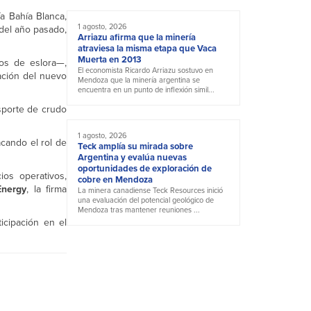
a Bahía Blanca,
1 agosto, 2026
 del año pasado,
Arriazu afirma que la minería
atraviesa la misma etapa que Vaca
Muerta en 2013
ros de eslora—,
El economista Ricardo Arriazu sostuvo en
ración del nuevo
Mendoza que la minería argentina se
encuentra en un punto de inflexión simil...
nsporte de crudo
1 agosto, 2026
acando el rol de
Teck amplía su mirada sobre
Argentina y evalúa nuevas
oportunidades de exploración de
ios operativos,
cobre en Mendoza
nergy
, la firma
La minera canadiense Teck Resources inició
una evaluación del potencial geológico de
Mendoza tras mantener reuniones ...
icipación en el