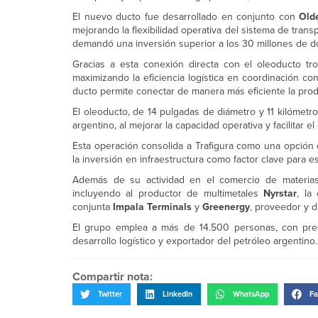
El nuevo ducto fue desarrollado en conjunto con
Olde
mejorando la flexibilidad operativa del sistema de tra
demandó una inversión superior a los 30 millones de dó
Gracias a esta conexión directa con el oleoducto t
maximizando la eficiencia logística en coordinación co
ducto permite conectar de manera más eficiente la pro
El oleoducto, de 14 pulgadas de diámetro y 11 kilómetr
argentino, al mejorar la capacidad operativa y facilitar
Esta operación consolida a Trafigura como una opción e
la inversión en infraestructura como factor clave para es
Además de su actividad en el comercio de materias 
incluyendo al productor de multimetales
Nyrstar
, la
conjunta
Impala Terminals
y
Greenergy
, proveedor y d
El grupo emplea a más de 14.500 personas, con pres
desarrollo logístico y exportador del petróleo argentino.
Compartir nota:
Twitter
LinkedIn
WhatsApp
Fa