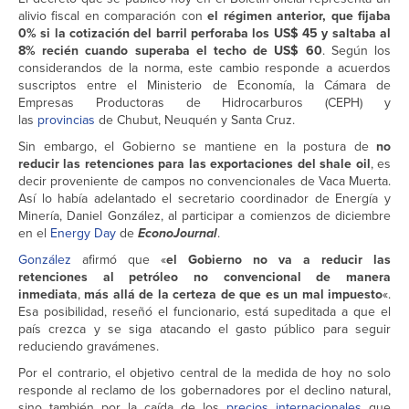
alivio fiscal en comparación con
el régimen anterior, que fijaba
0% si la cotización del barril perforaba los US$ 45 y saltaba al
8% recién cuando superaba el techo de US$ 60
. Según los
considerandos de la norma, este cambio responde a acuerdos
suscriptos entre el Ministerio de Economía, la Cámara de
Empresas Productoras de Hidrocarburos (CEPH) y
las
provincias
de Chubut, Neuquén y Santa Cruz.
Sin embargo, el Gobierno se mantiene en la postura de
no
reducir las retenciones para las exportaciones del shale oil
, es
decir proveniente de campos no convencionales de Vaca Muerta.
Así lo había adelantado el secretario coordinador de Energía y
Minería, Daniel González, al participar a comienzos de diciembre
en el
Energy Day
de
EconoJournal
.
González
afirmó que «
el Gobierno no va a reducir las
retenciones al petróleo no convencional de manera
inmediata
,
más allá de la certeza de que es un mal impuesto
«.
Esa posibilidad, reseñó el funcionario, está supeditada a que el
país crezca y se siga atacando el gasto público para seguir
reduciendo gravámenes.
Por el contrario, el objetivo central de la medida de hoy no solo
responde al reclamo de los gobernadores por el declino natural,
sino también por la caída de los
precios internacionales
que