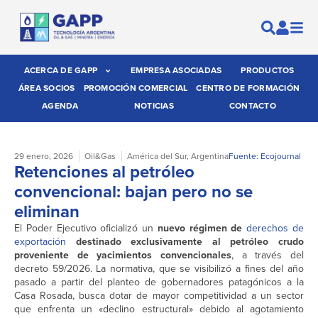
ACERCA DE GAPP
EMPRESA ASOCIADAS
PRODUCTOS
ÁREA SOCIOS
PROMOCIÓN COMERCIAL
CENTRO DE FORMACIÓN
AGENDA
NOTICIAS
CONTACTO
29 enero, 2026
Oil&Gas
América del Sur
,
Argentina
Fuente: Ecojournal
Retenciones al petróleo
convencional: bajan pero no se
eliminan
El Poder Ejecutivo oficializó un
nuevo régimen de
derechos de
exportación
destinado exclusivamente al petróleo crudo
proveniente de yacimientos convencionales
, a través del
decreto 59/2026. La normativa, que se visibilizó a fines del año
pasado a partir del planteo de gobernadores patagónicos a la
Casa Rosada, busca dotar de mayor competitividad a un sector
que enfrenta un «declino estructural» debido al agotamiento