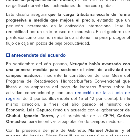
carga fiscal durante las fluctuaciones del mercado global.
Este diseño asegura
que la carga tributaria escale de forma
progresiva a medida que mejora el precio
, evitando que un
pequeño incremento en la cotización internacional licue la
rentabilidad por un salto brusco de impuestos. En el gobierno se
planteaba como una herramienta de sintonía fina para proteger el
flujo de caja en pozos de baja productividad.
El antecendete del acuerdo
En septiembre del año pasado,
Neuquén había avanzado con
una primera medida para sostener el nivel de actividad en
campos maduros
, mediante la constitución de una Mesa del
Programa de Reactivación Hidrocarburífera Convencional que
liberó a las empresas del pago de Ingresos Brutos sobre la
actividad convencional y con una
reducción de la alícuota de
regalías
de 3 puntos (llevándola del 15 al 12 por ciento). En la
mismo dirección, a fines del año pasado el ministro de
Economía,
Luis Caputo
; firmó un acuerdo con el gobernador
de
Chubut, Ignacio Torres,
y el presidente de la CEPH,
Carlos
Ormachea
, para incentivar la explotación de campos maduros.
Con la presencia del jefe de Gabinete,
Manuel Adorni
, y el