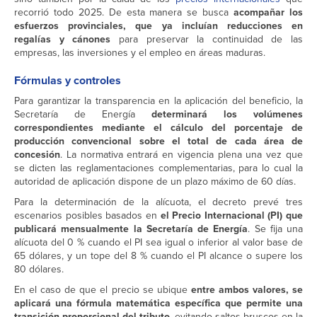
recorrió todo 2025. De esta manera se busca
acompañar los
esfuerzos provinciales, que ya incluían reducciones en
regalías y cánones
para preservar la continuidad de las
empresas, las inversiones y el empleo en áreas maduras.
Fórmulas y controles
Para garantizar la transparencia en la aplicación del beneficio, la
Secretaría de Energía
determinará los volúmenes
correspondientes mediante el cálculo del porcentaje de
producción convencional sobre el total de cada área de
concesión
. La normativa entrará en vigencia plena una vez que
se dicten las reglamentaciones complementarias, para lo cual la
autoridad de aplicación dispone de un plazo máximo de 60 días.
Para la determinación de la alícuota, el decreto prevé tres
escenarios posibles basados en
el Precio Internacional (PI) que
publicará mensualmente la Secretaría de Energía
. Se fija una
alícuota del 0 % cuando el PI sea igual o inferior al valor base de
65 dólares, y un tope del 8 % cuando el PI alcance o supere los
80 dólares.
En el caso de que el precio se ubique
entre ambos valores, se
aplicará una fórmula matemática específica que permite una
transición proporcional del tributo
, evitando saltos bruscos en la