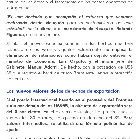
natural de las áreas y al incremento de los costos operativos en
la Argentina.
“
Es una decisión que acompaña el esfuerzo que venimos
realizando desde Neuquén
para el sostenimiento de esta
actividad
”, había afirmado
el mandatario de Neuquén, Rolando
Figueroa
, en en noviembre.
Si bien el nuevo esquema supone en los hechos una baja
respecto de los valores vigentes actualmente,
no implica la
eliminación de retenciones como habían dejado entrever el
ministro de Economía, Luis Caputo, y el ahora jefe de
Gabinete, Manuel Adorni
. De hecho, con la cotización de US$
68 que registró el barril de crudo Brent este jueves la retención
no será cero.
Los nuevos valores de los derechos de exportación
S
i el precio internacional basado en el promedio del Brent se
sitúa por debajo de los US$65, la alícuota de exportación será
del 0 por ciento.
En el extremo opuesto, si el precio iguala o
supera los 80 dólares, se aplicará un derecho del 8%.
Para
valores intermedios, se utilizará una fórmula polinómica de
ajuste
.
El decreto que se publicó hoy en el Boletín oficial representa un