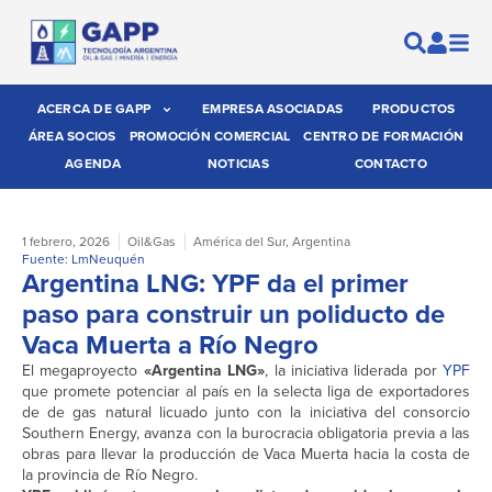
ACERCA DE GAPP
EMPRESA ASOCIADAS
PRODUCTOS
ÁREA SOCIOS
PROMOCIÓN COMERCIAL
CENTRO DE FORMACIÓN
AGENDA
NOTICIAS
CONTACTO
1 febrero, 2026
Oil&Gas
América del Sur
,
Argentina
Fuente: LmNeuquén
Argentina LNG: YPF da el primer
paso para construir un poliducto de
Vaca Muerta a Río Negro
El megaproyecto
«Argentina LNG»
, la iniciativa liderada por
YPF
que promete potenciar al país en la selecta liga de exportadores
de de gas natural licuado junto con la iniciativa del consorcio
Southern Energy, avanza con la burocracia obligatoria previa a las
obras para llevar la producción de Vaca Muerta hacia la costa de
la provincia de Río Negro.