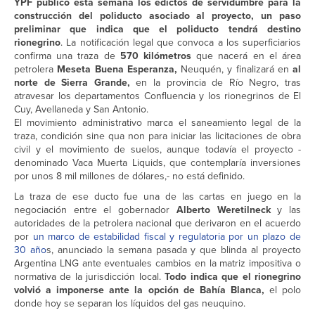
YPF publicó esta semana los edictos de servidumbre para la
construcción del poliducto asociado al proyecto, un paso
preliminar que indica que el poliducto tendrá destino
rionegrino
. La notificación legal que convoca a los superficiarios
confirma una traza de
570 kilómetros
que nacerá en el área
petrolera
Meseta Buena Esperanza,
Neuquén, y finalizará en
al
norte de Sierra Grande,
en la provincia de Río Negro, tras
atravesar los departamentos Confluencia y los rionegrinos de El
Cuy, Avellaneda y San Antonio.
El movimiento administrativo marca el saneamiento legal de la
traza, condición sine qua non para iniciar las licitaciones de obra
civil y el movimiento de suelos, aunque todavía el proyecto -
denominado Vaca Muerta Liquids, que contemplaría inversiones
por unos 8 mil millones de dólares,- no está definido.
La traza de ese ducto fue una de las cartas en juego en la
negociación entre el gobernador
Alberto Weretilneck
y las
autoridades de la petrolera nacional que derivaron en el acuerdo
por
un marco de estabilidad fiscal y regulatoria por un plazo de
30 año
s, anunciado la semana pasada y que blinda al proyecto
Argentina LNG ante eventuales cambios en la matriz impositiva o
normativa de la jurisdicción local.
Todo indica que el rionegrino
volvió a imponerse ante la opción de Bahía Blanca,
el polo
donde hoy se separan los líquidos del gas neuquino.