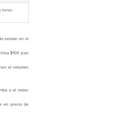
e tienen
o existan en el
china $100 (con
enen el volumen
omba o el motor
le en precio de