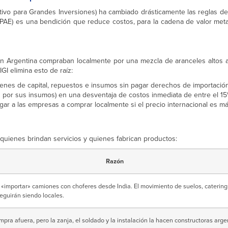
tivo para Grandes Inversiones) ha cambiado drásticamente las reglas de
PAE) es una bendición que reduce costos, para la cadena de valor meta
en Argentina compraban localmente por una mezcla de aranceles altos a 
IGI elimina esto de raíz:
nes de capital, repuestos e insumos sin pagar derechos de importación.
os por sus insumos) en una desventaja de costos inmediata de entre el 15
gar a las empresas a comprar localmente si el precio internacional es m
e quienes brindan servicios y quienes fabrican productos:
Razón
«importar» camiones con choferes desde India. El movimiento de suelos, catering 
eguirán siendo locales.
mpra afuera, pero la zanja, el soldado y la instalación la hacen constructoras arge