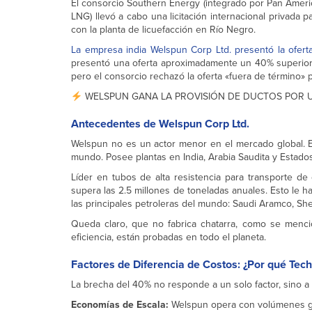
El consorcio Southern Energy (integrado por Pan Amer
LNG) llevó a cabo una licitación internacional privada
con la planta de licuefacción en Río Negro.
La empresa india Welspun Corp Ltd. presentó la ofert
presentó una oferta aproximadamente un 40% superior. T
pero el consorcio rechazó la oferta «fuera de término» p
WELSPUN GANA LA PROVISIÓN DE DUCTOS POR U
Antecedentes de Welspun Corp Ltd.
Welspun no es un actor menor en el mercado global. E
mundo. Posee plantas en India, Arabia Saudita y Estados
Líder en tubos de alta resistencia para transporte d
supera las 2.5 millones de toneladas anuales. Esto le h
las principales petroleras del mundo: Saudi Aramco, She
Queda claro, que no fabrica chatarra, como se mencion
eficiencia, están probadas en todo el planeta.
Factores de Diferencia de Costos: ¿Por qué Tech
La brecha del 40% no responde a un solo factor, sino a 
Economías de Escala:
Welspun opera con volúmenes glo