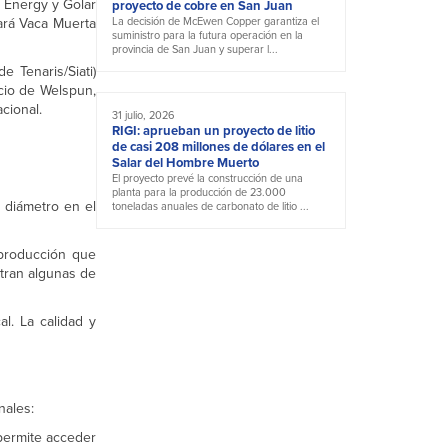
 Energy y Golar
proyecto de cobre en San Juan
tará Vaca Muerta
La decisión de McEwen Copper garantiza el
suministro para la futura operación en la
provincia de San Juan y superar l...
e Tenaris/Siati)
ecio de Welspun,
cional.
31 julio, 2026
RIGI: aprueban un proyecto de litio
de casi 208 millones de dólares en el
Salar del Hombre Muerto
El proyecto prevé la construcción de una
planta para la producción de 23.000
 diámetro en el
toneladas anuales de carbonato de litio ...
 producción que
ntran algunas de
l. La calidad y
nales:
permite acceder