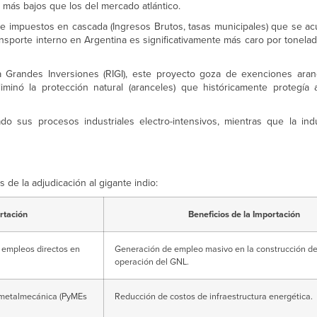
 más bajos que los del mercado atlántico.
 de impuestos en cascada (Ingresos Brutos, tasas municipales) que se a
transporte interno en Argentina es significativamente más caro por tonela
Grandes Inversiones (RIGI), este proyecto goza de exenciones aranc
minó la protección natural (aranceles) que históricamente protegía 
o sus procesos industriales electro-intensivos, mientras que la indu
s de la adjudicación al gigante indio:
ortación
Beneficios de la Importación
 empleos directos en
Generación de empleo masivo en la construcción de
operación del GNL.
r metalmecánica (PyMEs
Reducción de costos de infraestructura energética.