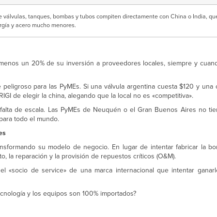
e válvulas, tanques, bombas y tubos compiten directamente con China o India, qu
rgía y acero mucho menores.
l menos un 20% de su inversión a proveedores locales, siempre y cuand
peligroso para las PyMEs. Si una válvula argentina cuesta $120 y una 
RIGI de elegir la china, alegando que la local no es «competitiva».
 falta de escala. Las PyMEs de Neuquén o el Gran Buenos Aires no ti
 para todo el mundo.
es
ansformando su modelo de negocio. En lugar de intentar fabricar la b
, la reparación y la provisión de repuestos críticos (O&M).
el «socio de service» de una marca internacional que intentar ganar
ecnología y los equipos son 100% importados?