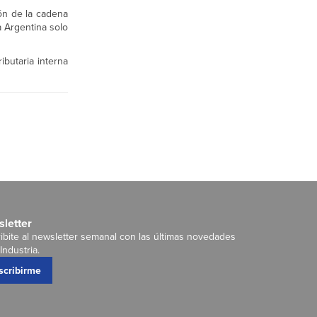
ión de la cadena
a Argentina solo
butaria interna
letter
ibite al newsletter semanal con las últimas novedades
Industria.
scribirme