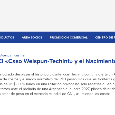
ODUCTOS
ÁREA SOCIOS
PROMOCIÓN COMERCIAL
CENTRO DE 
 Agenda Industrial
 El «Caso Welspun-Techint» y el Nacimient
logrado desplazar al histórico gigante local, Techint, con una oferta u
ia de costos y el marco normativo del RIGI pesan más que las fronteras 
a de US$ 80 millones en una licitación privada no solo redefine quién p
amos ante el preludio de una Argentina que, para 2027, planea dejar d
n actor de peso en el mercado mundial de GNL, asumiendo los costos —