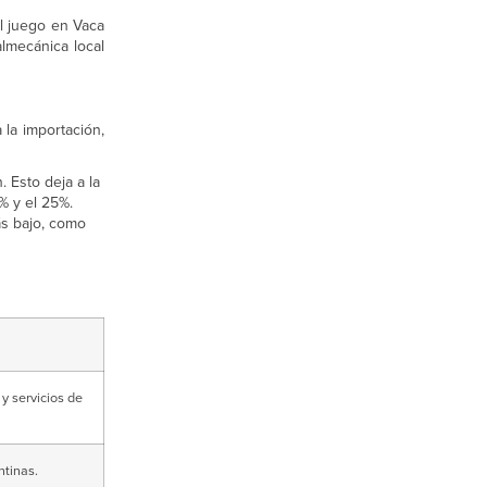
l juego en Vaca
lmecánica local
la importación,
 Esto deja a la
% y el 25%.
ás bajo, como
y servicios de
ntinas.