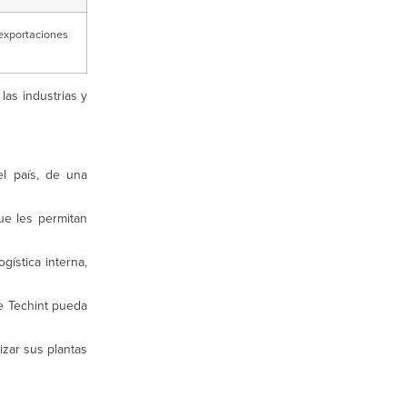
exportaciones
las industrias y
el país, de una
ue les permitan
gística interna,
e Techint pueda
izar sus plantas