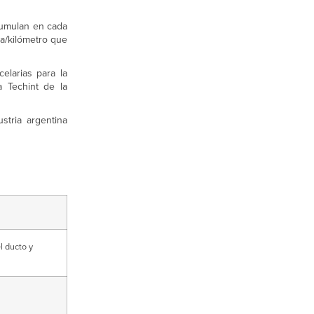
cumulan en cada
da/kilómetro que
elarias para la
a Techint de la
stria argentina
l ducto y