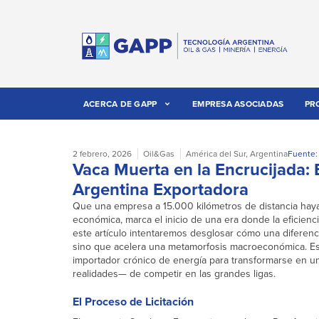
ACERCA DE GAPP
EMPRESA ASOCIADAS
PR
2 febrero, 2026
Oil&Gas
América del Sur
,
Argentina
Fuente:
Vaca Muerta en la Encrucijada:
Argentina Exportadora
Que una empresa a 15.000 kilómetros de distancia haya 
económica, marca el inicio de una era donde la eficienc
este artículo intentaremos desglosar cómo una diferenci
sino que acelera una metamorfosis macroeconómica. Est
importador crónico de energía para transformarse en u
realidades— de competir en las grandes ligas.
El Proceso de Licitación