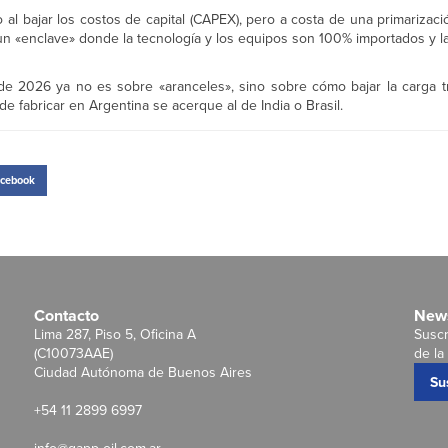
 al bajar los costos de capital (CAPEX), pero a costa de una primarizac
 un «enclave» donde la tecnología y los equipos son 100% importados y l
de 2026 ya no es sobre «aranceles», sino sobre cómo bajar la carga tri
de fabricar en Argentina se acerque al de India o Brasil.
cebook
Contacto
News
Lima 287, Piso 5, Oficina A
Suscr
(C10073AAE)
de la 
Ciudad Autónoma de Buenos Aires
Su
+54 11 2899 6997