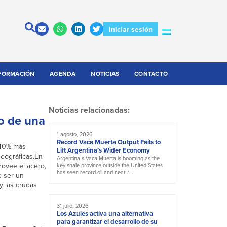
Iniciar sesión
FORMACIÓN
AGENDA
NOTICIAS
CONTACTO
Noticias relacionadas:
o de una
1 agosto, 2026
Record Vaca Muerta Output Fails to
n 40% más
Lift Argentina’s Wider Economy
geográficas.En
Argentina’s Vaca Muerta is booming as the
rovee el acero,
key shale province outside the United States
has seen record oil and near-r...
e ser un
y las crudas
31 julio, 2026
Los Azules activa una alternativa
para garantizar el desarrollo de su