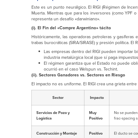
Este es un punto neurálgico. El RIGI (Régimen de Incen
Muerta. Mientras que para los inversores (como YPF o 
representa un desafío «darwiniano».
(i). El Fin del «Compre Argentino» tácito
Históricamente, las operadoras petroleras y gasíferas 
trabas burocráticas (SIRA/SIRASE) y presión política. El R
Las empresas dentro del RIGI pueden importar bie
industria metalúrgica local (que sí paga impuest
El régimen garantiza que el Estado no puede obli
ocurrió en el caso Welspun vs. Techint.
(ii). Sectores Ganadores vs. Sectores en Riesgo
El impacto no es uniforme. El RIGI crea una grieta entr
Sector
Impacto
Servicios de Pozo y
Muy
No se pueden 
Logística
Positivo
frac-spacing s
Construcción y Montaje
Positivo
El ducto se co