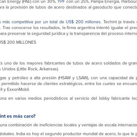
ican Energy (PAE) con un 30%,
YPF
con un 25%, Pampa Energía, Harbour
 para la provisión de tubos de acero destinados al gasoducto que conec
a más competitiva por un total de US$ 200 millones.
Techint (a través d
ras conocerse los resultados, la firma argentina intentó igualar el pr
ara preservar la seguridad jurídica y la transparencia del proceso interna
S$ 200 MILLONES
s uno de los mayores fabricantes de tubos de acero soldados de gran
 Unidos (Little Rock, Arkansas).
e gas y petróleo a alta presión (HSAW y LSAW), con una capacidad de
a permitido hacerse de clientes estratégicos, entre los cueles se encue
ll y ExxonMobil.
a en varios medios periodísticos al servicio del lobby fabricante loca
int es más caro?
una combinación de ineficiencias locales y ventajas de escala internacio
bales. India es hoy el segundo productor mundial de acero, lo que le 