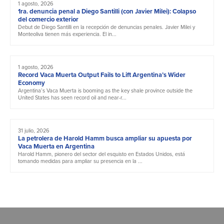
1 agosto, 2026
1ra. denuncia penal a Diego Santilli (con Javier Milei): Colapso
del comercio exterior
Debut de Diego Santilli en la recepción de denuncias penales. Javier Milei y
Monteoliva tienen más experiencia. El in...
1 agosto, 2026
Record Vaca Muerta Output Fails to Lift Argentina’s Wider
Economy
Argentina’s Vaca Muerta is booming as the key shale province outside the
United States has seen record oil and near-r...
31 julio, 2026
La petrolera de Harold Hamm busca ampliar su apuesta por
Vaca Muerta en Argentina
Harold Hamm, pionero del sector del esquisto en Estados Unidos, está
tomando medidas para ampliar su presencia en la ...