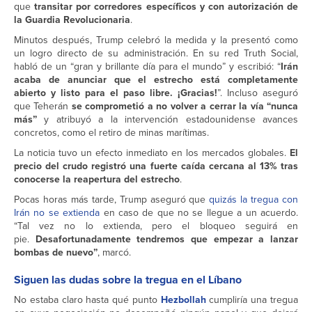
que
transitar por corredores específicos y con autorización de
la Guardia Revolucionaria
.
Minutos después, Trump celebró la medida y la presentó como
un logro directo de su administración. En su red Truth Social,
habló de un “gran y brillante día para el mundo” y escribió: “
Irán
acaba de anunciar que el estrecho está completamente
abierto y listo para el paso libre. ¡Gracias!
”. Incluso aseguró
que Teherán
se comprometió a no volver a cerrar la vía “nunca
más”
y atribuyó a la intervención estadounidense avances
concretos, como el retiro de minas marítimas.
La noticia tuvo un efecto inmediato en los mercados globales.
El
precio del crudo registró una fuerte caída cercana al 13% tras
conocerse la reapertura del estrecho
.
Pocas horas más tarde, Trump aseguró que
quizás la tregua con
Irán no se extienda
en caso de que no se llegue a un acuerdo.
“Tal vez no lo extienda, pero el bloqueo seguirá en
pie.
Desafortunadamente tendremos que empezar a lanzar
bombas de nuevo”
, marcó.
Siguen las dudas sobre la tregua en el Líbano
No estaba claro hasta qué punto
Hezbollah
cumpliría una tregua