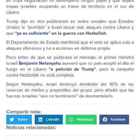
en cuya negociación no desempeñó ningún papel y que dejará
tropas israelíes ocupando un tramo de territorio en el sur de
Líbano.
Trump dijo en otra publicación en redes sociales que Estados
Unidos le “prohibió” a Israel lanzar más ataques contra Líbano y
que
“ya es suficiente”
en la guerra con Hezbollah.
El Departamento de Estado manifestó que el veto se aplica solo a
ataques ofensivos y no a acciones en defensa propia.
Poco antes de que se publicase el mensaje, el primer ministro
israelí
Benjamin Netanyahu
aseveró que su país aceptó el alto el
fuego en el Líbano
“a petición de Trump”
, pero la campaña
contra Hezbollah no está completa.
Según Netanyahu, Israel destruyó alrededor del 90% de las
reservas de misiles y proyectiles del grupo, pero añadió que las
fuerzas israelíes “aún no terminaron” de desmantelarlo.
Compartir nota:
Twitter
LinkedIn
WhatsApp
Facebook
Noticias relacionadas: