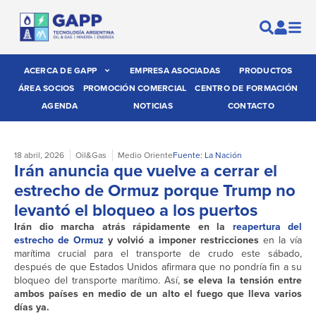
ACERCA DE GAPP
EMPRESA ASOCIADAS
PRODUCTOS
ÁREA SOCIOS
PROMOCIÓN COMERCIAL
CENTRO DE FORMACIÓN
AGENDA
NOTICIAS
CONTACTO
18 abril, 2026
Oil&Gas
Medio Oriente
Fuente: La Nación
Irán anuncia que vuelve a cerrar el
estrecho de Ormuz porque Trump no
levantó el bloqueo a los puertos
Irán dio marcha atrás rápidamente en la
reapertura del
estrecho de Ormuz
y volvió a imponer restricciones
en la vía
marítima crucial para el transporte de crudo este sábado,
después de que Estados Unidos afirmara que no pondría fin a su
bloqueo del transporte marítimo. Así,
se eleva la tensión entre
ambos países en medio de un alto el fuego que lleva varios
días ya.