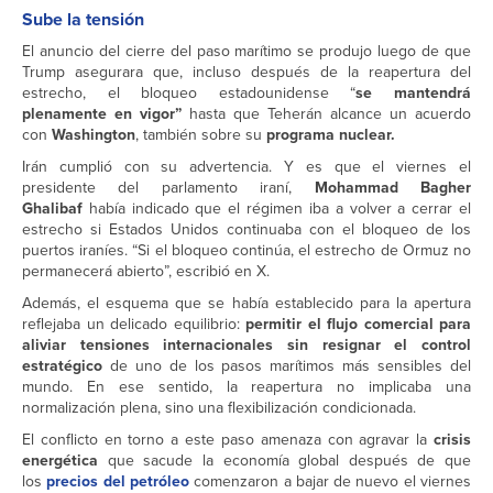
Sube la tensión
El anuncio del cierre del paso marítimo se produjo luego de que
Trump asegurara que, incluso después de la reapertura del
estrecho, el bloqueo estadounidense “
se mantendrá
plenamente en vigor”
hasta que Teherán alcance un acuerdo
con
Washington
, también sobre su
programa nuclear.
Irán cumplió con su advertencia. Y es que el viernes el
presidente del parlamento iraní,
Mohammad Bagher
Ghalibaf
había indicado que el régimen iba a volver a cerrar el
estrecho si Estados Unidos continuaba con el bloqueo de los
puertos iraníes. “Si el bloqueo continúa, el estrecho de Ormuz no
permanecerá abierto”, escribió en X.
Además, el esquema que se había establecido para la apertura
reflejaba un delicado equilibrio:
permitir el flujo comercial para
aliviar tensiones internacionales sin resignar el control
estratégico
de uno de los pasos marítimos más sensibles del
mundo. En ese sentido, la reapertura no implicaba una
normalización plena, sino una flexibilización condicionada.
El conflicto en torno a este paso amenaza con agravar la
crisis
energética
que sacude la economía global después de que
los
precios del petróleo
comenzaron a bajar de nuevo el viernes