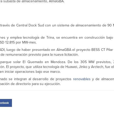
mera subasta de almacenamiento, AlmaGBA.
 a través de Central Dock Sud con un sistema de almacenamiento de 90
es y emplea tecnología de Trina, se encuentra en construcción bajo
 USD 12.815 por MW‑mes.
SADI, luego de haber presentado en AlmaGBA el proyecto BESS CT Pila
de remuneración previsto para la nueva licitación.
el parque solar El Quemado en Mendoza. De los 305 MW previstos
. El proyecto, que utiliza tecnología de Huawei, Jinko y Arctech, fue e
en iniciar operaciones bajo ese marco.
mado se integran al desarrollo de proyectos
renovables
y de almacen
ción de directorio para su ejecución.
cebook