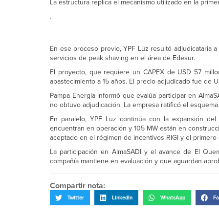
La estructura replica el mecanismo utilizado en la pri
.
En ese proceso previo, YPF Luz resultó adjudicataria
servicios de peak shaving en el área de Edesur.
El proyecto, que requiere un CAPEX de USD 57 millon
abastecimiento a 15 años. El precio adjudicado fue de
Pampa Energía informó que evalúa participar en Alma
no obtuvo adjudicación. La empresa ratificó el esquema 
En paralelo, YPF Luz continúa con la expansión d
encuentran en operación y 105 MW están en construcción
aceptado en el régimen de incentivos RIGI y el primero 
La participación en AlmaSADI y el avance de El Que
compañía mantiene en evaluación y que aguardan aproba
Compartir nota:
Twitter
LinkedIn
WhatsApp
Fa