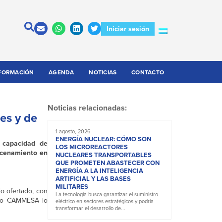
Iniciar sesión
FORMACIÓN
AGENDA
NOTICIAS
CONTACTO
Noticias relacionadas:
es y de
1 agosto, 2026
ENERGÍA NUCLEAR: CÓMO SON
 capacidad de
LOS MICROREACTORES
acenamiento en
NUCLEARES TRANSPORTABLES
QUE PROMETEN ABASTECER CON
ENERGÍA A LA INTELIGENCIA
ARTIFICIAL Y LAS BASES
MILITARES
o ofertado, con
La tecnología busca garantizar el suministro
ndo CAMMESA lo
eléctrico en sectores estratégicos y podría
transformar el desarrollo de...