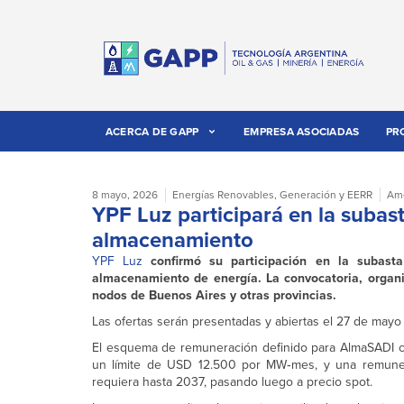
ACERCA DE GAPP
EMPRESA ASOCIADAS
PR
8 mayo, 2026
Energías Renovables
,
Generación y EERR
Amé
YPF Luz participará en la subas
almacenamiento
YPF Luz
confirmó su participación en la subast
almacenamiento de energía. La convocatoria, org
nodos de Buenos Aires y otras provincias.
Las ofertas serán presentadas y abiertas el 27 de mayo y 
El esquema de remuneración definido para AlmaSADI co
un límite de USD 12.500 por MW‑mes, y una remune
requiera hasta 2037, pasando luego a precio spot.