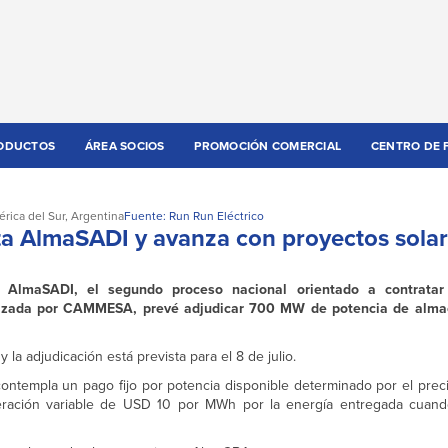
ODUCTOS
ÁREA SOCIOS
PROMOCIÓN COMERCIAL
CENTRO DE 
rica del Sur
,
Argentina
Fuente: Run Run Eléctrico
ta AlmaSADI y avanza con proyectos solar
a AlmaSADI, el segundo proceso nacional orientado a contratar
anizada por CAMMESA, prevé adjudicar 700 MW de potencia de alm
la adjudicación está prevista para el 8 de julio.
ntempla un pago fijo por potencia disponible determinado por el preci
ración variable de USD 10 por MWh por la energía entregada cua