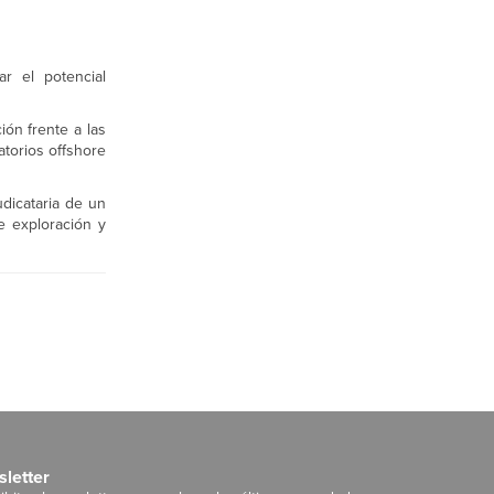
r el potencial
ión frente a las
atorios offshore
udicataria de un
e exploración y
letter