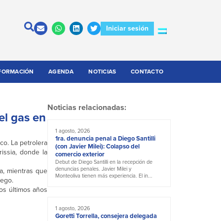
Iniciar sesión
FORMACIÓN
AGENDA
NOTICIAS
CONTACTO
Noticias relacionadas:
el gas en
1 agosto, 2026
1ra. denuncia penal a Diego Santilli
co. La petrolera
(con Javier Milei): Colapso del
issia, donde la
comercio exterior
Debut de Diego Santilli en la recepción de
denuncias penales. Javier Milei y
a, mientras que
Monteoliva tienen más experiencia. El in...
iego.
os últimos años
1 agosto, 2026
Goretti Torrella, consejera delegada