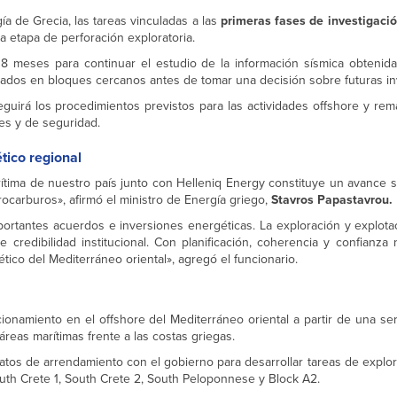
a de Grecia, las tareas vinculadas a las
primeras fases de investigaci
a etapa de perforación exploratoria.
18 meses para continuar el estudio de la información sísmica obtenida
zados en bloques cercanos antes de tomar una decisión sobre futuras in
uirá los procedimientos previstos para las actividades offshore y rem
es y de seguridad.
tico regional
rítima de nuestro país junto con Helleniq Energy constituye un avance si
drocarburos», afirmó el ministro de Energía griego,
Stavros Papastavrou.
portantes acuerdos e inversiones energéticas. La exploración y explota
redibilidad institucional. Con planificación, coherencia y confianza n
ico del Mediterráneo oriental», agregó el funcionario.
onamiento en el offshore del Mediterráneo oriental a partir de una se
áreas marítimas frente a las costas griegas.
tos de arrendamiento con el gobierno para desarrollar tareas de explor
outh Crete 1, South Crete 2, South Peloponnese y Block A2.