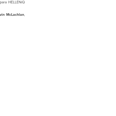
 para HELLENiQ
vin McLachlan
,