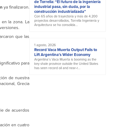
de Torrella: “El futuro de la ingeniería
industrial pasa, sin duda, por la
ón
ya finalizaron.
construcción industrializada”
Con 65 años de trayectoria y más de 4.200
proyectos desarrollados, Torrella Ingeniería y
 en la zona. La
Arquitectura se ha consolida...
versiones.
arcaron que las
1 agosto, 2026
Record Vaca Muerta Output Fails to
Lift Argentina’s Wider Economy
Argentina’s Vaca Muerta is booming as the
gnificativo para
key shale province outside the United States
has seen record oil and near-r...
ción de nuestra
acional, Grecia
rie de acuerdos
ación en cuatro