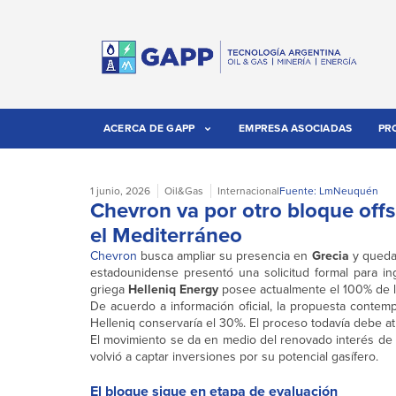
ACERCA DE GAPP
EMPRESA ASOCIADAS
PR
1 junio, 2026
Oil&Gas
Internacional
Fuente: LmNeuquén
Chevron va por otro bloque offs
el Mediterráneo
Chevron
busca ampliar su presencia en
Grecia
y queda
estadounidense presentó una solicitud formal para ing
griega
Helleniq Energy
posee actualmente el 100% de l
De acuerdo a información oficial, la propuesta conte
Helleniq conservaría el 30%. El proceso todavía debe a
El movimiento se da en medio del renovado interés de 
volvió a captar inversiones por su potencial gasífero.
El bloque sigue en etapa de evaluación