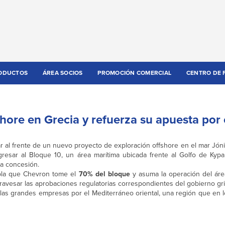
ODUCTOS
ÁREA SOCIOS
PROMOCIÓN COMERCIAL
CENTRO DE 
hore en Grecia y refuerza su apuesta por 
r al frente de un nuevo proyecto de exploración offshore en el mar Jóni
resar al Bloque 10, un área marítima ubicada frente al Golfo de Kypar
a concesión.
mpla que Chevron tome el
70% del bloque
y asuma la operación del áre
travesar las aprobaciones regulatorias correspondientes del gobierno gr
las grandes empresas por el Mediterráneo oriental, una región que en l