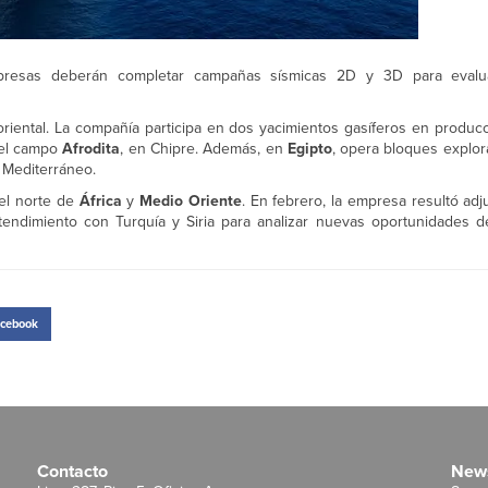
mpresas deberán completar campañas sísmicas 2D y 3D para evalua
riental. La compañía participa en dos yacimientos gasíferos en producc
del campo
Afrodita
, en Chipre. Además, en
Egipto
, opera bloques explor
 Mediterráneo.
 el norte de
África
y
Medio Oriente
. En febrero, la empresa resultó adj
ndimiento con Turquía y Siria para analizar nuevas oportunidades d
cebook
Contacto
News