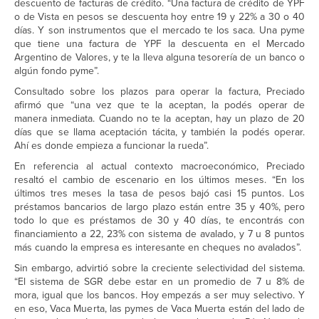
descuento de facturas de crédito. “Una factura de crédito de YPF
o de Vista en pesos se descuenta hoy entre 19 y 22% a 30 o 40
días. Y son instrumentos que el mercado te los saca. Una pyme
que tiene una factura de YPF la descuenta en el Mercado
Argentino de Valores, y te la lleva alguna tesorería de un banco o
algún fondo pyme”.
Consultado sobre los plazos para operar la factura, Preciado
afirmó que “una vez que te la aceptan, la podés operar de
manera inmediata. Cuando no te la aceptan, hay un plazo de 20
días que se llama aceptación tácita, y también la podés operar.
Ahí es donde empieza a funcionar la rueda”.
En referencia al actual contexto macroeconómico, Preciado
resaltó el cambio de escenario en los últimos meses. “En los
últimos tres meses la tasa de pesos bajó casi 15 puntos. Los
préstamos bancarios de largo plazo están entre 35 y 40%, pero
todo lo que es préstamos de 30 y 40 días, te encontrás con
financiamiento a 22, 23% con sistema de avalado, y 7 u 8 puntos
más cuando la empresa es interesante en cheques no avalados”.
Sin embargo, advirtió sobre la creciente selectividad del sistema.
“El sistema de SGR debe estar en un promedio de 7 u 8% de
mora, igual que los bancos. Hoy empezás a ser muy selectivo. Y
en eso, Vaca Muerta, las pymes de Vaca Muerta están del lado de