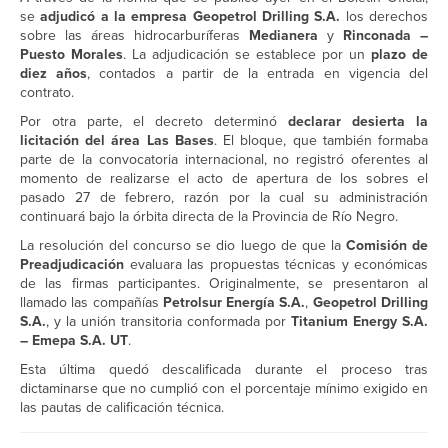
se
adjudicó a la empresa Geopetrol Drilling S.A.
los derechos
sobre las áreas hidrocarburíferas
Medianera
y
Rinconada –
Puesto Morales
. La adjudicación se establece por un
plazo de
diez años
, contados a partir de la entrada en vigencia del
contrato.
Por otra parte, el decreto determinó
declarar desierta la
licitación del área Las Bases
. El bloque, que también formaba
parte de la convocatoria internacional, no registró oferentes al
momento de realizarse el acto de apertura de los sobres el
pasado 27 de febrero, razón por la cual su administración
continuará bajo la órbita directa de la Provincia de Río Negro.
La resolución del concurso se dio luego de que la
Comisión de
Preadjudicación
evaluara las propuestas técnicas y económicas
de las firmas participantes. Originalmente, se presentaron al
llamado las compañías
Petrolsur Energía S.A.
,
Geopetrol Drilling
S.A.
, y la unión transitoria conformada por
Titanium Energy S.A.
– Emepa S.A. UT
.
Esta última quedó descalificada durante el proceso tras
dictaminarse que no cumplió con el porcentaje mínimo exigido en
las pautas de calificación técnica.