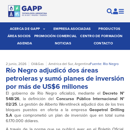
ACERCA DE GAPP
EMPRESA ASOCIADAS
PRODUCTOS
ÁREA SOCIOS
PROMOCIÓN COMERCIAL
CENTRO DE FORMACIÓN
AGENDA
NOTICIAS
CONTACTO
2 junio, 2026
Oil&Gas
América del Sur
,
Argentina
Fuente: Rio Negro
Río Negro adjudicó dos áreas
petroleras y sumó planes de inversión
por más de US$6 millones
El gobierno de Río Negro oficializó, mediante el
Decreto N°
548/26
, la definición del
Concurso Público Internacional N°
02/25
. La gestión de Alberto Weretilneck adjudicó dos de los tres
bloques puestos en oferta a la empresa
Geopetrol Drilling
S.A
que comprometió un plan de inversión que en total suma
6.170.000 dólares.
A través de la norma que se publicó ayer en el Boletín Oficial,