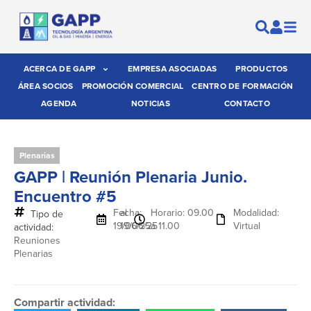
ACERCA DE GAPP
EMPRESA ASOCIADAS
PRODUCTOS
ÁREA SOCIOS
PROMOCIÓN COMERCIAL
CENTRO DE FORMACIÓN
AGENDA
NOTICIAS
CONTACTO
Plenarias
GAPP | Reunión Plenaria Junio.
Encuentro #5
Fecha:
al
Horario: 09.00
Modalidad:
Tipo de
19/06/25
19/06/25
a 11.00
Virtual
actividad:
Reuniones
Plenarias
Compartir actividad: