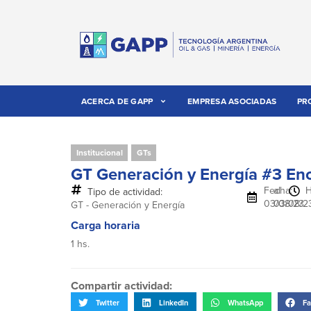
ACERCA DE GAPP
EMPRESA ASOCIADAS
PR
Institucional
GTs
GT Generación y Energía #3 En
Fecha:
al
H
Tipo de actividad:
03/08/23
03/08/2
GT - Generación y Energía
Carga horaria
1 hs.
Compartir actividad:
Twitter
LinkedIn
WhatsApp
Fa