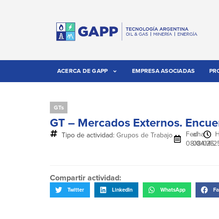
ACERCA DE GAPP
EMPRESA ASOCIADAS
PR
GTs
GT – Mercados Externos. Encue
Fecha:
al
H
Tipo de actividad:
Grupos de Trabajo
08/04/25
08/04/2
Compartir actividad:
Twitter
LinkedIn
WhatsApp
Fa