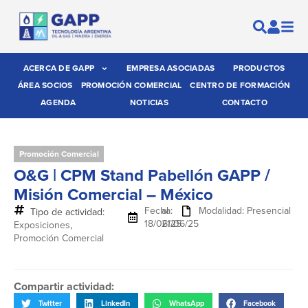
ACERCA DE GAPP
EMPRESA ASOCIADAS
PRODUCTOS
ÁREA SOCIOS
PROMOCIÓN COMERCIAL
CENTRO DE FORMACIÓN
AGENDA
NOTICIAS
CONTACTO
Promoción Comercial
O&G | CPM Stand Pabellón GAPP /
Misión Comercial – México
Fecha:
al
Modalidad: Presencial
Tipo de actividad:
18/06/25
21/06/25
Exposiciones
,
Promoción Comercial
Compartir actividad:
Twitter
LinkedIn
WhatsApp
Facebook